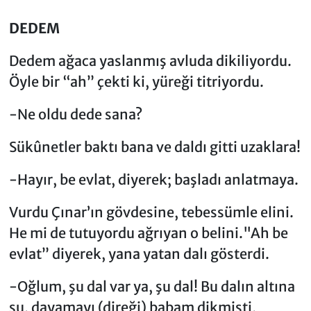
DEDEM
Dedem ağaca yaslanmış avluda dikiliyordu.
Öyle bir “ah” çekti ki, yüreği titriyordu.
-Ne oldu dede sana?
Sükûnetler baktı bana ve daldı gitti uzaklara!
-Hayır, be evlat, diyerek; başladı anlatmaya.
Vurdu Çınar’ın gövdesine, tebessümle elini.
He mi de tutuyordu ağrıyan o belini."Ah be
evlat” diyerek, yana yatan dalı gösterdi.
-Oğlum, şu dal var ya, şu dal! Bu dalın altına
şu, dayamayı (direği) babam dikmişti,