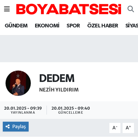
Sinop Nöbetçi Eczaneler
GÜNDEM
EKONOMİ
SPOR
ÖZEL HABER
SİYA
Sinop Hava Durumu
Sinop Namaz Vakitleri
Sinop Trafik Yoğunluk Haritası
DEDEM
Süper Lig Puan Durumu ve Fikstür
NEZIH YILDIRIM
Tüm Manşetler
20.01.2025 - 09:39
20.01.2025 - 09:40
YAYINLANMA
GÜNCELLEME
Son Dakika Haberleri
Paylaş
-
+
A
A
Haber Arşivi