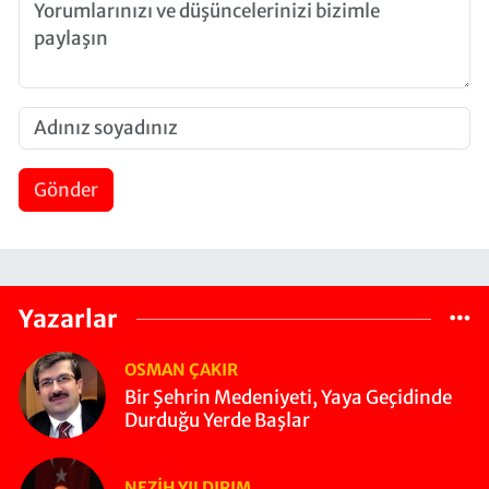
Gönder
Yazarlar
OSMAN ÇAKIR
Bir Şehrin Medeniyeti, Yaya Geçidinde
Durduğu Yerde Başlar
NEZIH YILDIRIM