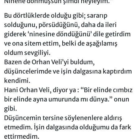
Ninene dönmüşsün şimdi neyleyim.”
Bu dörtlüklerde olduğu gibi; sararıp
solduğunu, pörsüdüğünü, daha da ileri
giderek ‘ninesine döndüğünü’ dile getirdim
ve ona sitem ettim, belki de aşağılamış
oldum sevgiliyi.
Bazen de Orhan Veli’yi buldum,
düşüncelerimde ve işin dalgasına kaptırdım
kendimi.
Hani Orhan Veli, diyor ya : “Bir elinde cımbız
bir elinde ayna umurunda mı dünya.” onun
gibi.
Düşüncemin tersine söylenenlere aldırış
etmedim. İşin dalgasında olduğumu da fark
ettirmedim.