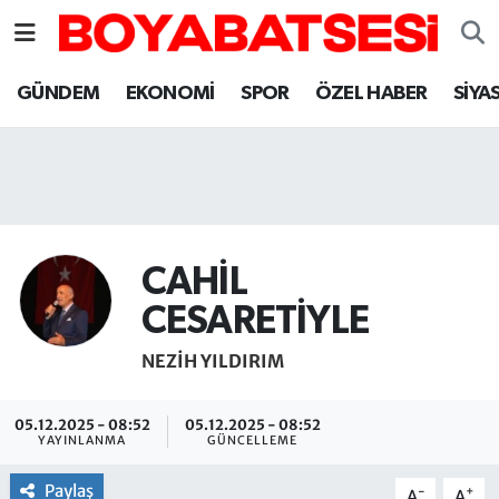
Sinop Nöbetçi Eczaneler
GÜNDEM
EKONOMİ
SPOR
ÖZEL HABER
SİYA
Sinop Hava Durumu
Sinop Namaz Vakitleri
Sinop Trafik Yoğunluk Haritası
CAHİL
Süper Lig Puan Durumu ve Fikstür
CESARETİYLE
NEZIH YILDIRIM
Tüm Manşetler
Son Dakika Haberleri
05.12.2025 - 08:52
05.12.2025 - 08:52
YAYINLANMA
GÜNCELLEME
Haber Arşivi
Paylaş
-
+
A
A