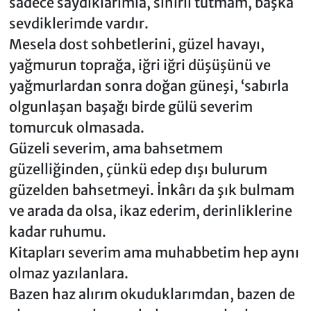
sadece saydıklarımla, sınırlı tutmam, başka
sevdiklerimde vardır.
Mesela dost sohbetlerini, güzel havayı,
yağmurun toprağa, iğri iğri düşüşünü ve
yağmurlardan sonra doğan güneşi, ‘sabırla
olgunlaşan başağı birde gülü severim
tomurcuk olmasada.
Güzeli severim, ama bahsetmem
güzelliğinden, çünkü edep dışı bulurum
güzelden bahsetmeyi. İnkârı da şık bulmam
ve arada da olsa, ikaz ederim, derinliklerine
kadar ruhumu.
Kitapları severim ama muhabbetim hep aynı
olmaz yazılanlara.
Bazen haz alırım okuduklarımdan, bazen de