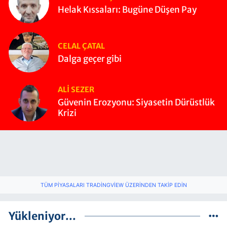
Helak Kıssaları: Bugüne Düşen Pay
CELAL ÇATAL
Dalga geçer gibi
ALI SEZER
Güvenin Erozyonu: Siyasetin Dürüstlük
Krizi
TÜM PIYASALARI TRADINGVIEW ÜZERINDEN TAKIP EDIN
Yükleniyor...