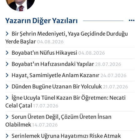
Yazarın Diğer Yazıları
Bir Şehrin Medeniyeti, Yaya Geçidinde Durduğu
Yerde Başlar
04.08.2026
Boyabat’ın Nüfus Hikayesi
04.08.2026
Boyabat'ın Hafızasındaki Yapılar
28.07.2026
Hayat, Samimiyetle Anlam Kazanır
24.07.2026
Dünden Bugüne Uzanan Bir Yolculuk
21.07.2026
İğne Ucuyla Tünel Kazan Bir Öğretmen: Necati
Celal Çatal
17.07.2026
Sorun Üreten Değil, Çözüm Üreten İnsan
Olabilmek
14.07.2026
Serinlemek Uğruna Hayatımızı Riske Atmak