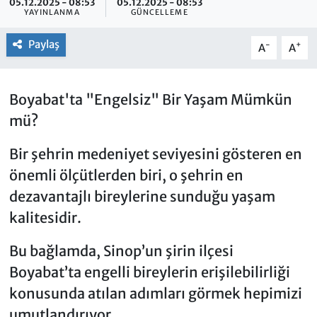
05.12.2025 - 08:53
05.12.2025 - 08:53
YAYINLANMA
GÜNCELLEME
Paylaş
-
+
A
A
Boyabat'ta "Engelsiz" Bir Yaşam Mümkün
mü?
Bir şehrin medeniyet seviyesini gösteren en
önemli ölçütlerden biri, o şehrin en
dezavantajlı bireylerine sunduğu yaşam
kalitesidir.
Bu bağlamda, Sinop’un şirin ilçesi
Boyabat’ta engelli bireylerin erişilebilirliği
konusunda atılan adımları görmek hepimizi
umutlandırıyor.