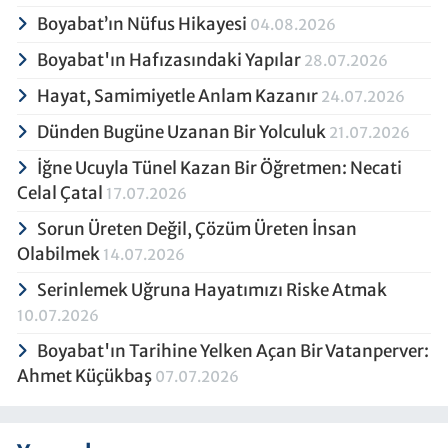
Boyabat’ın Nüfus Hikayesi
04.08.2026
Boyabat'ın Hafızasındaki Yapılar
28.07.2026
Hayat, Samimiyetle Anlam Kazanır
24.07.2026
Dünden Bugüne Uzanan Bir Yolculuk
21.07.2026
İğne Ucuyla Tünel Kazan Bir Öğretmen: Necati
Celal Çatal
17.07.2026
Sorun Üreten Değil, Çözüm Üreten İnsan
Olabilmek
14.07.2026
Serinlemek Uğruna Hayatımızı Riske Atmak
10.07.2026
Boyabat'ın Tarihine Yelken Açan Bir Vatanperver:
Ahmet Küçükbaş
07.07.2026