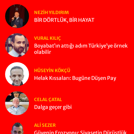
NEZIH YILDIRIM
BİR DÖRTLÜK, BİR HAYAT
VURAL KILIÇ
Boyabat’ın attığı adım Türkiye’ye örnek
olabilir
HÜSEYIN KÖKÇÜ
Helak Kıssaları: Bugüne Düşen Pay
CELAL ÇATAL
Dalga geçer gibi
ALI SEZER
Güvenin Erozyonu: Siyasetin Dürüstlük