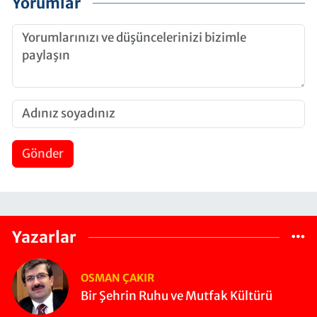
Yorumlar
Gönder
Yazarlar
OSMAN ÇAKIR
Bir Şehrin Ruhu ve Mutfak Kültürü