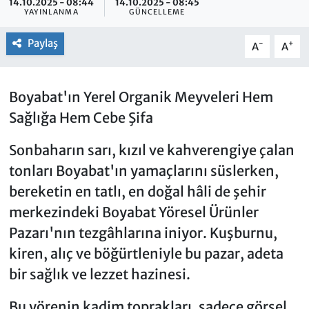
14.10.2025 - 08:44
14.10.2025 - 08:45
YAYINLANMA
GÜNCELLEME
Paylaş
-
+
A
A
Boyabat'ın Yerel Organik Meyveleri Hem
Sağlığa Hem Cebe Şifa
Sonbaharın sarı, kızıl ve kahverengiye çalan
tonları Boyabat'ın yamaçlarını süslerken,
bereketin en tatlı, en doğal hâli de şehir
merkezindeki Boyabat Yöresel Ürünler
Pazarı'nın tezgâhlarına iniyor. Kuşburnu,
kiren, alıç ve böğürtleniyle bu pazar, adeta
bir sağlık ve lezzet hazinesi.
Bu yörenin kadim toprakları, sadece görsel