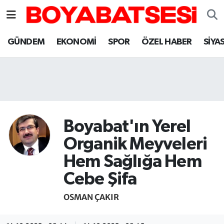
Sinop Nöbetçi Eczaneler
GÜNDEM
EKONOMİ
SPOR
ÖZEL HABER
SİYA
Sinop Hava Durumu
Sinop Namaz Vakitleri
Sinop Trafik Yoğunluk Haritası
Boyabat'ın Yerel
Süper Lig Puan Durumu ve Fikstür
Organik Meyveleri
Hem Sağlığa Hem
Tüm Manşetler
Cebe Şifa
Son Dakika Haberleri
OSMAN ÇAKIR
Haber Arşivi