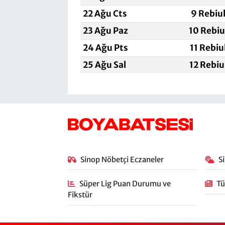
22 Ağu Cts
9 Rebiu
23 Ağu Paz
10 Rebiu
24 Ağu Pts
11 Rebiu
25 Ağu Sal
12 Rebiu
Sinop Nöbetçi Eczaneler
S
Süper Lig Puan Durumu ve
Tü
Fikstür