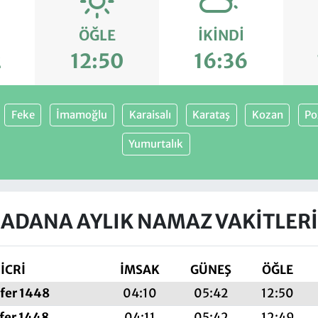
ÖĞLE
İKINDI
2
12:50
16:36
Feke
İmamoğlu
Karaisalı
Karataş
Kozan
Po
Yumurtalık
ADANA AYLIK NAMAZ VAKITLERI
İCRİ
İMSAK
GÜNEŞ
ÖĞLE
fer 1448
04:10
05:42
12:50
fer 1448
04:11
05:42
12:49