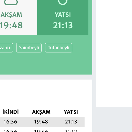
AKŞAM
YATSI
19:48
21:13
zantı
Saimbeyli
Tufanbeyli
İKINDI
AKŞAM
YATSI
16:36
19:48
21:13
16:36
19:46
21:12