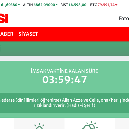
P
61,60380
ALTIN
6862,09000
BİST
14.598,00
BTC
79.591,74
Foto
HABER
SİYASET
i
İMSAK VAKTİNE KALAN SÜRE
03:59:47
ederse (dînî ilimleri öğrenirse) Allah Azze ve Celle, ona (her işin
rızıklandırıverir. (Hadis-i Şerif)