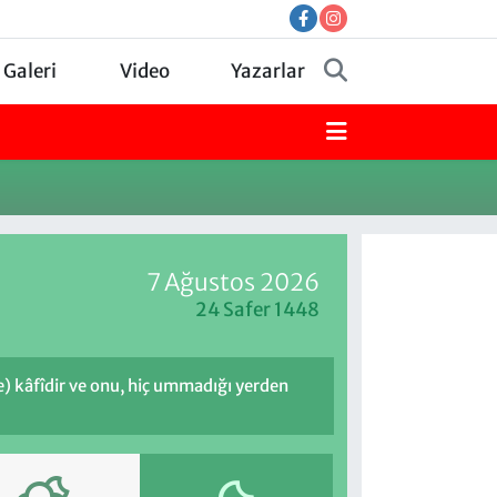
 Galeri
Video
Yazarlar
7 Ağustos 2026
24 Safer 1448
de) kâfîdir ve onu, hiç ummadığı yerden