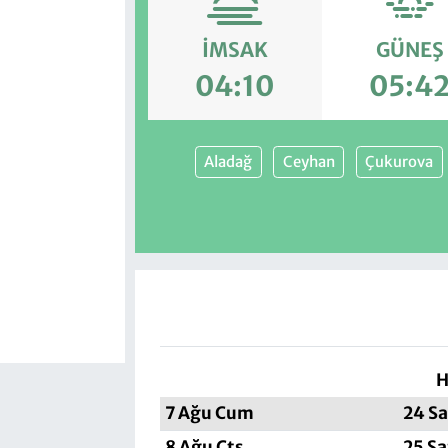
İMSAK
GÜNEŞ
04:10
05:4
Aladağ
Ceyhan
Çukurova
H
7 Ağu Cum
24 Sa
8 Ağu Cts
25 Sa