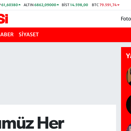
P
61,60380
ALTIN
6862,09000
BİST
14.598,00
BTC
79.591,74
Foto
HABER
SİYASET
Y
ümüz Her