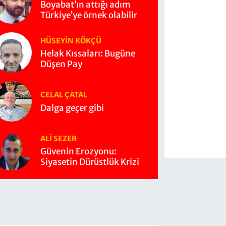
Boyabat’ın attığı adım
Türkiye’ye örnek olabilir
HÜSEYIN KÖKÇÜ
Helak Kıssaları: Bugüne
Düşen Pay
CELAL ÇATAL
Dalga geçer gibi
ALI SEZER
Güvenin Erozyonu:
Siyasetin Dürüstlük Krizi