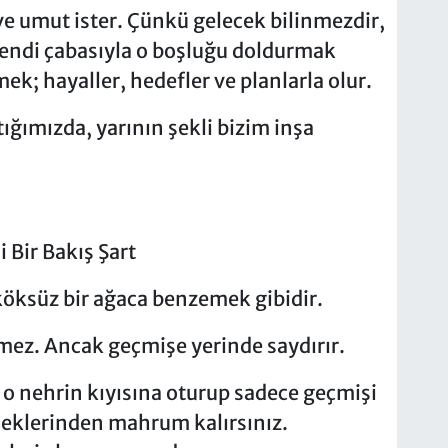
e umut ister. Çünkü gelecek bilinmezdir,
 kendi çabasıyla o boşluğu doldurmak
k; hayaller, hedefler ve planlarla olur.
ımızda, yarının şekli bizim inşa
 Bir Bakış Şart
öksüz bir ağaca benzemek gibidir.
emez. Ancak geçmişe yerinde saydırır.
z o nehrin kıyısına oturup sadece geçmişi
ceklerinden mahrum kalırsınız.