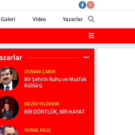
 Galeri
Video
Yazarlar
azarlar
OSMAN ÇAKIR
Bir Şehrin Ruhu ve Mutfak
Kültürü
NEZIH YILDIRIM
BİR DÖRTLÜK, BİR HAYAT
VURAL KILIÇ