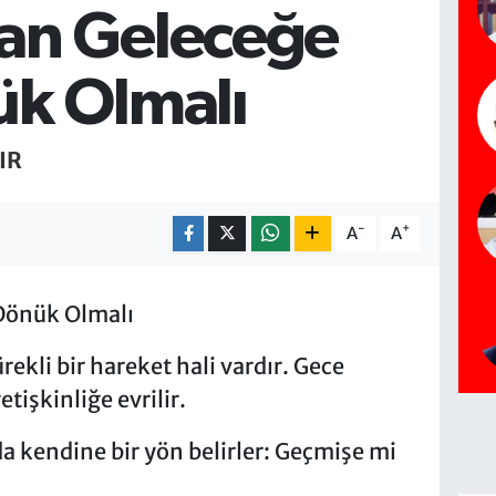
an Geleceğe
k Olmalı
IR
-
+
A
A
Dönük Olmalı
ekli bir hareket hali vardır. Gece
tişkinliğe evrilir.
a kendine bir yön belirler: Geçmişe mi