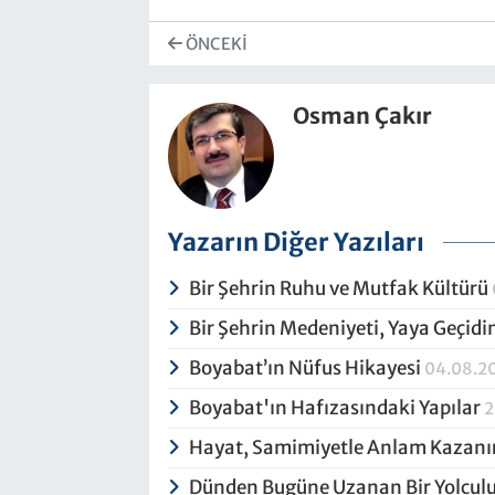
ÖNCEKI
Osman Çakır
Yazarın Diğer Yazıları
Bir Şehrin Ruhu ve Mutfak Kültürü
Bir Şehrin Medeniyeti, Yaya Geçid
Boyabat’ın Nüfus Hikayesi
04.08.2
Boyabat'ın Hafızasındaki Yapılar
2
Hayat, Samimiyetle Anlam Kazanı
Dünden Bugüne Uzanan Bir Yolcul