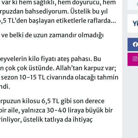
a var ki hem sağlıklı, hem doyurucu, hem
arpuzdan bahsediyorum. Üstelik bu yıl
6,5 TL’den başlayan etiketlerle raflarda...
Y
ve belki de uzun zamandır olmadığı
meyvelerin kilo fiyatı ateş pahası. Bu
in çok çok üstünde. Allah’tan karpuz var;
 sezon 10-15 TL civarında olacağı tahmin
ndi.
arpuzun kilosu 6,5 TL gibi son derece
bir aile, yalnızca 30-40 liraya büyük bir
inliyor, üstelik tatlıya da ihtiyaç