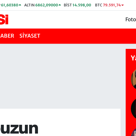
P
61,60380
ALTIN
6862,09000
BİST
14.598,00
BTC
79.591,74
Foto
HABER
SİYASET
Y
puzun