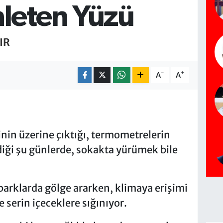
nleten Yüzü
IR
-
+
A
A
nin üzerine çıktığı, termometrelerin
iği şu günlerde, sokakta yürümek bile
arklarda gölge ararken, klimaya erişimi
ve serin içeceklere sığınıyor.