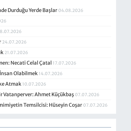
inde Durduğu Yerde Başlar
04.08.2026
026
8.07.2026
r
24.07.2026
uk
21.07.2026
men: Necati Celal Çatal
17.07.2026
 İnsan Olabilmek
14.07.2026
ske Atmak
10.07.2026
Bir Vatanperver: Ahmet Küçükbaş
07.07.2026
mimiyetin Temsilcisi: Hüseyin Coşar
07.07.2026