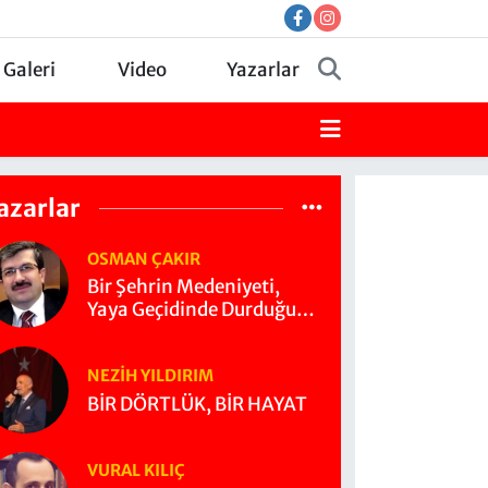
 Galeri
Video
Yazarlar
azarlar
OSMAN ÇAKIR
Bir Şehrin Medeniyeti,
Yaya Geçidinde Durduğu
Yerde Başlar
NEZIH YILDIRIM
BİR DÖRTLÜK, BİR HAYAT
VURAL KILIÇ