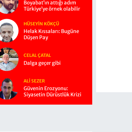
Boyabat’ın attığı adım
Türkiye’ye örnek olabilir
HÜSEYIN KÖKÇÜ
Helak Kıssaları: Bugüne
Düşen Pay
CELAL ÇATAL
Dalga geçer gibi
ALI SEZER
Güvenin Erozyonu:
Siyasetin Dürüstlük Krizi