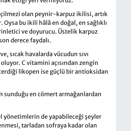
hak ettiği yeri vermiyoruz.
ilmezi olan peynir-karpuz ikilisi, artık
. Oysa bu ikili hâlâ en doğal, en sağlıklı
rinletici ve doyurucu. Üstelik karpuz
 son derece faydalı.
ve, sıcak havalarda vücudun sıvı
oluyor. C vitamini açısından zengin
çerdiği likopen ise güçlü bir antioksidan
çin sunduğu en cömert armağanlardan
l yönetimlerin de yapabileceği şeyler
lenmesi, tarladan sofraya kadar olan