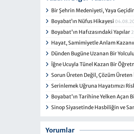
Bir Şehrin Medeniyeti, Yaya Geçid
Boyabat’ın Nüfus Hikayesi
04.08.2
Boyabat'ın Hafızasındaki Yapılar
2
Hayat, Samimiyetle Anlam Kazanı
Dünden Bugüne Uzanan Bir Yolcul
İğne Ucuyla Tünel Kazan Bir Öğret
Sorun Üreten Değil, Çözüm Üreten
Serinlemek Uğruna Hayatımızı Ri
Boyabat'ın Tarihine Yelken Açan 
Sinop Siyasetinde Hasbiliğin ve Sa
Yorumlar