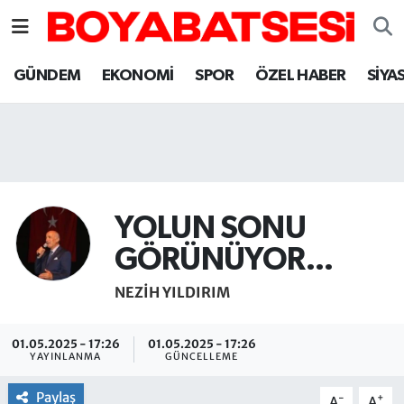
Sinop Nöbetçi Eczaneler
GÜNDEM
EKONOMİ
SPOR
ÖZEL HABER
SİYA
Sinop Hava Durumu
Sinop Namaz Vakitleri
Sinop Trafik Yoğunluk Haritası
YOLUN SONU
Süper Lig Puan Durumu ve Fikstür
GÖRÜNÜYOR...
NEZIH YILDIRIM
Tüm Manşetler
Son Dakika Haberleri
01.05.2025 - 17:26
01.05.2025 - 17:26
YAYINLANMA
GÜNCELLEME
Haber Arşivi
Paylaş
-
+
A
A