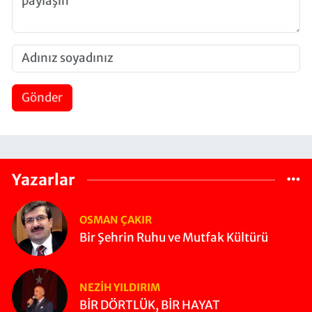
Gönder
Yazarlar
OSMAN ÇAKIR
Bir Şehrin Ruhu ve Mutfak Kültürü
NEZIH YILDIRIM
BİR DÖRTLÜK, BİR HAYAT