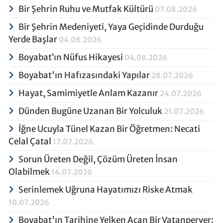
Bir Şehrin Ruhu ve Mutfak Kültürü
07.08.2026
Bir Şehrin Medeniyeti, Yaya Geçidinde Durduğu
Yerde Başlar
04.08.2026
Boyabat’ın Nüfus Hikayesi
04.08.2026
Boyabat'ın Hafızasındaki Yapılar
28.07.2026
Hayat, Samimiyetle Anlam Kazanır
24.07.2026
Dünden Bugüne Uzanan Bir Yolculuk
21.07.2026
İğne Ucuyla Tünel Kazan Bir Öğretmen: Necati
Celal Çatal
17.07.2026
Sorun Üreten Değil, Çözüm Üreten İnsan
Olabilmek
14.07.2026
Serinlemek Uğruna Hayatımızı Riske Atmak
10.07.2026
Boyabat'ın Tarihine Yelken Açan Bir Vatanperver: