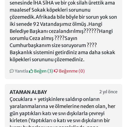
senesinde İHA SİHA ve bir çok silah ürettik ama
maalesef Sokak köpekleri sorununu
çözemedik.Afrikada bile böyle bir sorun yok son
iki senede 92 Vatandaşımız ölmüş .Hangi
Belediye Başkanı cezalandırılmış??????Hangi
sorumlu Ceza almış ????Sayın
Cumhurbaşkanım size soruyorum ????
Başkanlık sistemini getirdiniz ama daha sokak
köpekleri sorununu çözemediniz.
Yanıtla
Beğen (
3
)
Beğenme (
0
)
ATAMAN ALBAY
2 yıl önce
Çocuklara + yetişkinlere saldırıp onların
yaralanmalarına ve ölmelerine neden olan, her
gün yaptıkları katı ve sıvı dışkılarla çevreyi
kirleten (Yaptıkları o katı ve sıvı dışkıların bir