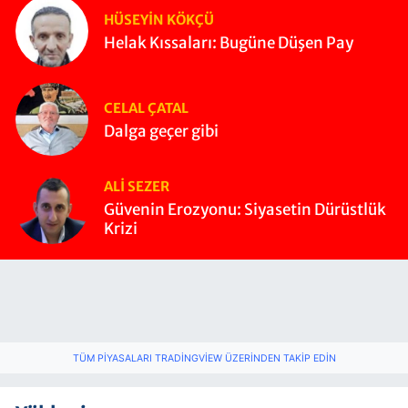
HÜSEYIN KÖKÇÜ
Helak Kıssaları: Bugüne Düşen Pay
CELAL ÇATAL
Dalga geçer gibi
ALI SEZER
Güvenin Erozyonu: Siyasetin Dürüstlük
Krizi
TÜM PIYASALARI TRADINGVIEW ÜZERINDEN TAKIP EDIN