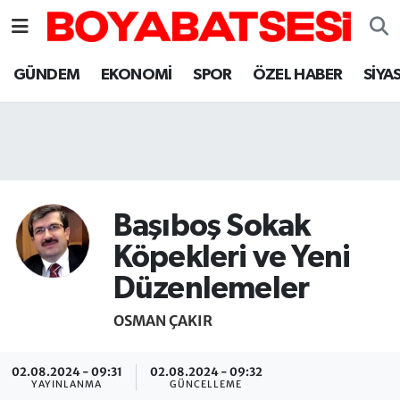
Sinop Nöbetçi Eczaneler
GÜNDEM
EKONOMİ
SPOR
ÖZEL HABER
SİYA
Sinop Hava Durumu
Sinop Namaz Vakitleri
Sinop Trafik Yoğunluk Haritası
Başıboş Sokak
Süper Lig Puan Durumu ve Fikstür
Köpekleri ve Yeni
Düzenlemeler
Tüm Manşetler
OSMAN ÇAKIR
Son Dakika Haberleri
02.08.2024 - 09:31
02.08.2024 - 09:32
Haber Arşivi
YAYINLANMA
GÜNCELLEME