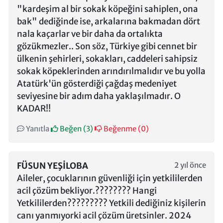
"kardeşim al bir sokak köpeğini sahiplen, ona
bak" dediğinde ise, arkalarına bakmadan dört
nala kaçarlar ve bir daha da ortalıkta
gözükmezler.. Son söz, Türkiye gibi cennet bir
ülkenin şehirleri, sokakları, caddeleri sahipsiz
sokak köpeklerinden arındırılmalıdır ve bu yolla
Atatürk'ün gösterdiği çağdaş medeniyet
seviyesine bir adım daha yaklaşılmadır. O
KADAR!!
Yanıtla
Beğen (
3
)
Beğenme (
0
)
FÜSUN YEŞILOBA
2 yıl önce
Aileler, çocuklarının güvenliği için yetkililerden
acil çözüm bekliyor.???????? Hangi
Yetkililerden????????? Yetkili dediğiniz kişilerin
canı yanmıyorki acil çözüm üretsinler. 2024