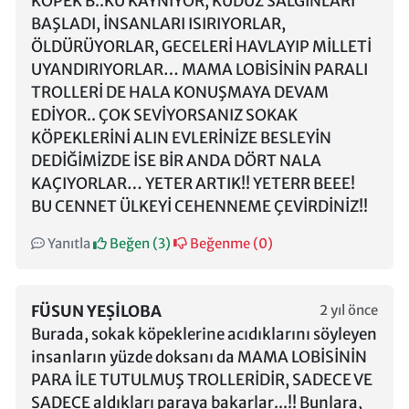
KÖPEK B..KU KAYNIYOR, KUDUZ SALGINLARI
BAŞLADI, İNSANLARI ISIRIYORLAR,
ÖLDÜRÜYORLAR, GECELERİ HAVLAYIP MİLLETİ
UYANDIRIYORLAR… MAMA LOBİSİNİN PARALI
TROLLERİ DE HALA KONUŞMAYA DEVAM
EDİYOR.. ÇOK SEVİYORSANIZ SOKAK
KÖPEKLERİNİ ALIN EVLERİNİZE BESLEYİN
DEDİĞİMİZDE İSE BİR ANDA DÖRT NALA
KAÇIYORLAR… YETER ARTIK!! YETERR BEEE!
BU CENNET ÜLKEYİ CEHENNEME ÇEVİRDİNİZ!!
Yanıtla
Beğen (
3
)
Beğenme (
0
)
FÜSUN YEṢILOBA
2 yıl önce
Burada, sokak köpeklerine acıdıklarını söyleyen
insanların yüzde doksanı da MAMA LOBİSİNİN
PARA İLE TUTULMUŞ TROLLERİDİR, SADECE VE
SADECE aldıkları paraya bakarlar...!! Bunlara,