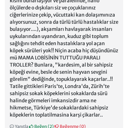
kısmı buharlaşıyor ve paralelinde, nano
ölçülerde o dışkıları siz ve çoçuklarınız
ciğerlerinize çekip, vücuttaki kan dolaşımınıza
alıyorsunuz, sonra da türlü türlü hastalıklar size
bulaşıyor....), akşamları havlayarak insanları
uykularından uyandıran, kuduz gibi toplum
sağlığını tehdit eden hastalıklara yol açan
köpek sürüleri yok!! Niçin acaba hiç düșündünüz
mü MAMA LOBİSİNİN TUTTUĞU PARALI
TROLLER? Bunlara, "kardesim, al bir sahipsiz
köpeği evine, besle de senin hayvan sevgini
görelim" dediğinde, topuklayarak kaçarlar..!!
Tatile gittikleri Paris'te, Londra'da, Zürih'te
sahipsiz sokak köpeklerini sokaklarda sürü
halinde görmeleri imkansizdir ama ne
hikmetse, Türkiye'de sokaklardaki sahipsiz
köpeklerin toplatilmasina karṣi çikarlar..
Yanıtla
Beğen (
2
)
Beğenme (
0
)