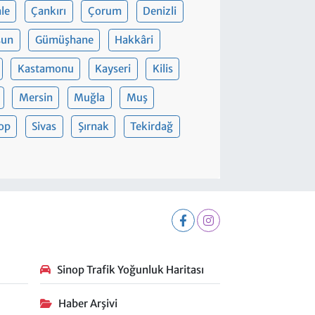
le
Çankırı
Çorum
Denizli
sun
Gümüşhane
Hakkâri
Kastamonu
Kayseri
Kilis
Mersin
Muğla
Muş
op
Sivas
Şırnak
Tekirdağ
Sinop Trafik Yoğunluk Haritası
Haber Arşivi