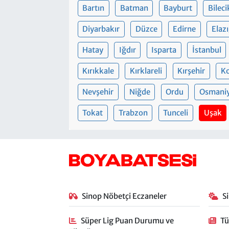
Bartın
Batman
Bayburt
Bileci
Diyarbakır
Düzce
Edirne
Elaz
Hatay
Iğdır
Isparta
İstanbul
Kırıkkale
Kırklareli
Kırşehir
Ko
Nevşehir
Niğde
Ordu
Osmani
Tokat
Trabzon
Tunceli
Uşak
Sinop Nöbetçi Eczaneler
S
Süper Lig Puan Durumu ve
Tü