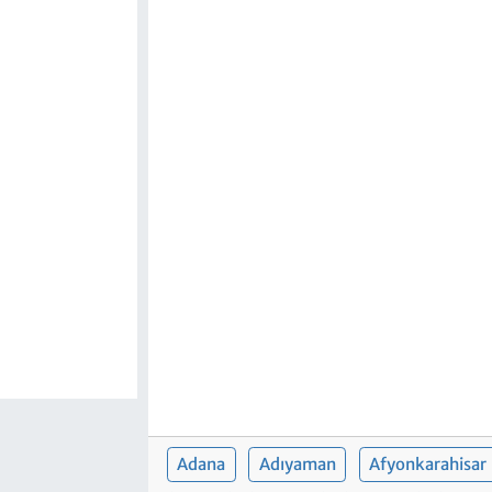
Adana
Adıyaman
Afyonkarahisar