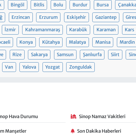
k
Bingöl
Bitlis
Bolu
Burdur
Bursa
Çanakka
ığ
Erzincan
Erzurum
Eskişehir
Gaziantep
Gire
İzmir
Kahramanmaraş
Karabük
Karaman
Kars
caeli
Konya
Kütahya
Malatya
Manisa
Mardin
ye
Rize
Sakarya
Samsun
Şanlıurfa
Siirt
Sin
Van
Yalova
Yozgat
Zonguldak
inop Hava Durumu
Sinop Namaz Vakitleri
m Manşetler
Son Dakika Haberleri