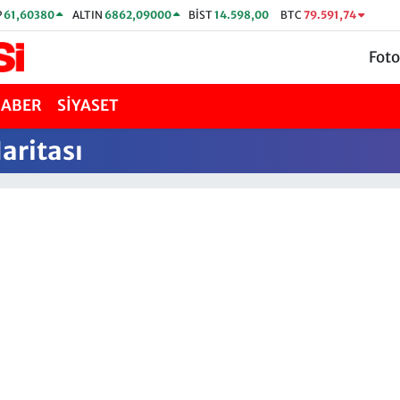
P
61,60380
ALTIN
6862,09000
BİST
14.598,00
BTC
79.591,74
Foto
HABER
SİYASET
aritası