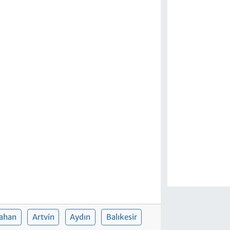
ahan
Artvin
Aydın
Balıkesir