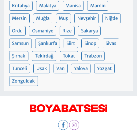
Kütahya
Malatya
Manisa
Mardin
Mersin
Muğla
Muş
Nevşehir
Niğde
Ordu
Osmaniye
Rize
Sakarya
Samsun
Şanlıurfa
Siirt
Sinop
Sivas
Şırnak
Tekirdağ
Tokat
Trabzon
Tunceli
Uşak
Van
Yalova
Yozgat
Zonguldak