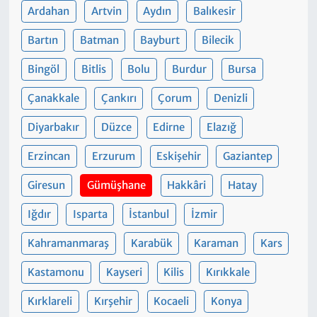
Ardahan
Artvin
Aydın
Balıkesir
Bartın
Batman
Bayburt
Bilecik
Bingöl
Bitlis
Bolu
Burdur
Bursa
Çanakkale
Çankırı
Çorum
Denizli
Diyarbakır
Düzce
Edirne
Elazığ
Erzincan
Erzurum
Eskişehir
Gaziantep
Giresun
Gümüşhane
Hakkâri
Hatay
Iğdır
Isparta
İstanbul
İzmir
Kahramanmaraş
Karabük
Karaman
Kars
Kastamonu
Kayseri
Kilis
Kırıkkale
Kırklareli
Kırşehir
Kocaeli
Konya