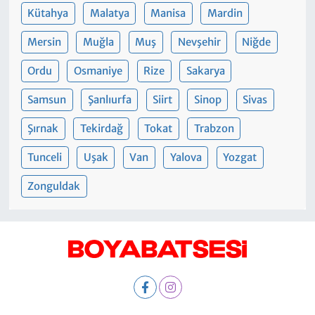
Kütahya
Malatya
Manisa
Mardin
Mersin
Muğla
Muş
Nevşehir
Niğde
Ordu
Osmaniye
Rize
Sakarya
Samsun
Şanlıurfa
Siirt
Sinop
Sivas
Şırnak
Tekirdağ
Tokat
Trabzon
Tunceli
Uşak
Van
Yalova
Yozgat
Zonguldak