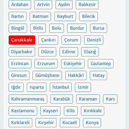
Ardahan
Artvin
Aydın
Balıkesir
Bartın
Batman
Bayburt
Bilecik
Bingöl
Bitlis
Bolu
Burdur
Bursa
Çanakkale
Çankırı
Çorum
Denizli
Diyarbakır
Düzce
Edirne
Elazığ
Erzincan
Erzurum
Eskişehir
Gaziantep
Giresun
Gümüşhane
Hakkâri
Hatay
Iğdır
Isparta
İstanbul
İzmir
Kahramanmaraş
Karabük
Karaman
Kars
Kastamonu
Kayseri
Kilis
Kırıkkale
Kırklareli
Kırşehir
Kocaeli
Konya