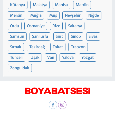
Kütahya
Malatya
Manisa
Mardin
Mersin
Muğla
Muş
Nevşehir
Niğde
Ordu
Osmaniye
Rize
Sakarya
Samsun
Şanlıurfa
Siirt
Sinop
Sivas
Şırnak
Tekirdağ
Tokat
Trabzon
Tunceli
Uşak
Van
Yalova
Yozgat
Zonguldak