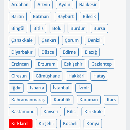
Ardahan
Artvin
Aydın
Balıkesir
Bartın
Batman
Bayburt
Bilecik
Bingöl
Bitlis
Bolu
Burdur
Bursa
Çanakkale
Çankırı
Çorum
Denizli
Diyarbakır
Düzce
Edirne
Elazığ
Erzincan
Erzurum
Eskişehir
Gaziantep
Giresun
Gümüşhane
Hakkâri
Hatay
Iğdır
Isparta
İstanbul
İzmir
Kahramanmaraş
Karabük
Karaman
Kars
Kastamonu
Kayseri
Kilis
Kırıkkale
Kırklareli
Kırşehir
Kocaeli
Konya