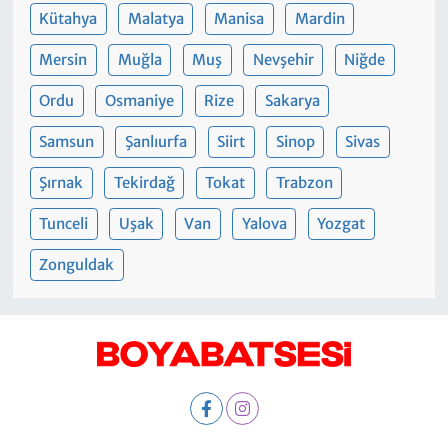
Kütahya
Malatya
Manisa
Mardin
Mersin
Muğla
Muş
Nevşehir
Niğde
Ordu
Osmaniye
Rize
Sakarya
Samsun
Şanlıurfa
Siirt
Sinop
Sivas
Şırnak
Tekirdağ
Tokat
Trabzon
Tunceli
Uşak
Van
Yalova
Yozgat
Zonguldak