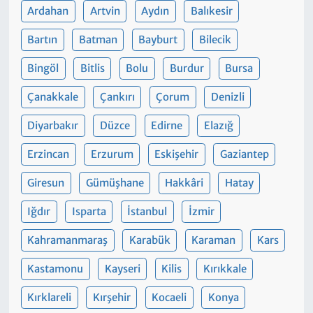
Ardahan
Artvin
Aydın
Balıkesir
Bartın
Batman
Bayburt
Bilecik
Bingöl
Bitlis
Bolu
Burdur
Bursa
Çanakkale
Çankırı
Çorum
Denizli
Diyarbakır
Düzce
Edirne
Elazığ
Erzincan
Erzurum
Eskişehir
Gaziantep
Giresun
Gümüşhane
Hakkâri
Hatay
Iğdır
Isparta
İstanbul
İzmir
Kahramanmaraş
Karabük
Karaman
Kars
Kastamonu
Kayseri
Kilis
Kırıkkale
Kırklareli
Kırşehir
Kocaeli
Konya