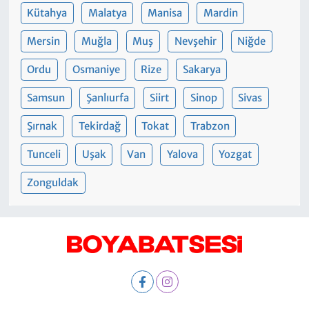
Kütahya
Malatya
Manisa
Mardin
Mersin
Muğla
Muş
Nevşehir
Niğde
Ordu
Osmaniye
Rize
Sakarya
Samsun
Şanlıurfa
Siirt
Sinop
Sivas
Şırnak
Tekirdağ
Tokat
Trabzon
Tunceli
Uşak
Van
Yalova
Yozgat
Zonguldak