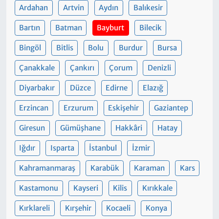
Ardahan
Artvin
Aydın
Balıkesir
Bartın
Batman
Bayburt
Bilecik
Bingöl
Bitlis
Bolu
Burdur
Bursa
Çanakkale
Çankırı
Çorum
Denizli
Diyarbakır
Düzce
Edirne
Elazığ
Erzincan
Erzurum
Eskişehir
Gaziantep
Giresun
Gümüşhane
Hakkâri
Hatay
Iğdır
Isparta
İstanbul
İzmir
Kahramanmaraş
Karabük
Karaman
Kars
Kastamonu
Kayseri
Kilis
Kırıkkale
Kırklareli
Kırşehir
Kocaeli
Konya