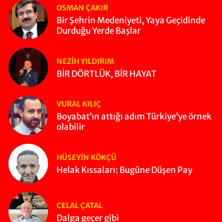
OSMAN ÇAKIR
Bir Şehrin Medeniyeti, Yaya Geçidinde
Durduğu Yerde Başlar
NEZIH YILDIRIM
BİR DÖRTLÜK, BİR HAYAT
VURAL KILIÇ
Boyabat’ın attığı adım Türkiye’ye örnek
olabilir
HÜSEYIN KÖKÇÜ
Helak Kıssaları: Bugüne Düşen Pay
CELAL ÇATAL
Dalga geçer gibi