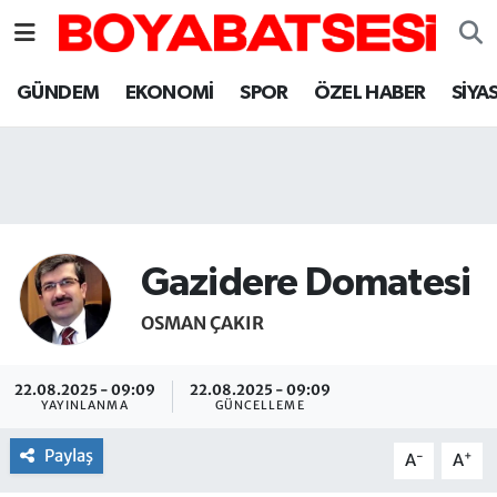
Sinop Nöbetçi Eczaneler
GÜNDEM
EKONOMİ
SPOR
ÖZEL HABER
SİYA
Sinop Hava Durumu
Sinop Namaz Vakitleri
Sinop Trafik Yoğunluk Haritası
Gazidere Domatesi
Süper Lig Puan Durumu ve Fikstür
OSMAN ÇAKIR
Tüm Manşetler
22.08.2025 - 09:09
22.08.2025 - 09:09
YAYINLANMA
GÜNCELLEME
Son Dakika Haberleri
Paylaş
-
+
A
A
Haber Arşivi