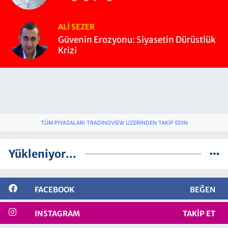
ALI SEZER
Güvenin Erozyonu: Siyasetin Dürüstlük
Krizi
TÜM PIYASALARI TRADINGVIEW ÜZERINDEN TAKIP EDIN
Yükleniyor...
FACEBOOK
BEĞEN
INSTAGRAM
TAKIP ET