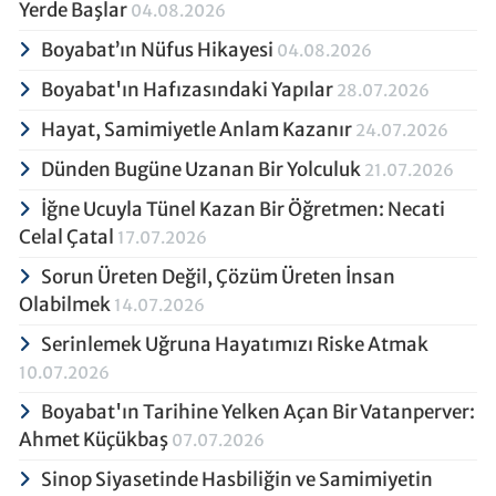
Yerde Başlar
04.08.2026
Boyabat’ın Nüfus Hikayesi
04.08.2026
Boyabat'ın Hafızasındaki Yapılar
28.07.2026
Hayat, Samimiyetle Anlam Kazanır
24.07.2026
Dünden Bugüne Uzanan Bir Yolculuk
21.07.2026
İğne Ucuyla Tünel Kazan Bir Öğretmen: Necati
Celal Çatal
17.07.2026
Sorun Üreten Değil, Çözüm Üreten İnsan
Olabilmek
14.07.2026
Serinlemek Uğruna Hayatımızı Riske Atmak
10.07.2026
Boyabat'ın Tarihine Yelken Açan Bir Vatanperver:
Ahmet Küçükbaş
07.07.2026
Sinop Siyasetinde Hasbiliğin ve Samimiyetin