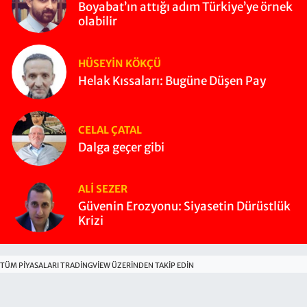
Boyabat’ın attığı adım Türkiye’ye örnek
olabilir
HÜSEYIN KÖKÇÜ
Helak Kıssaları: Bugüne Düşen Pay
CELAL ÇATAL
Dalga geçer gibi
ALI SEZER
Güvenin Erozyonu: Siyasetin Dürüstlük
Krizi
TÜM PIYASALARI TRADINGVIEW ÜZERINDEN TAKIP EDIN