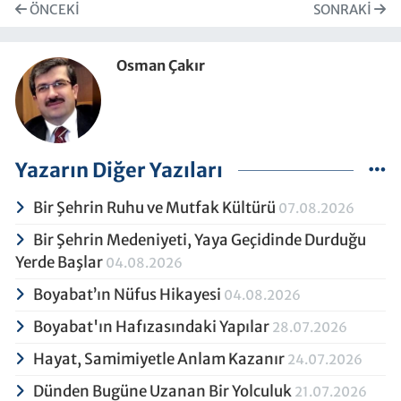
ÖNCEKI
SONRAKI
Osman Çakır
Yazarın Diğer Yazıları
Bir Şehrin Ruhu ve Mutfak Kültürü
07.08.2026
Bir Şehrin Medeniyeti, Yaya Geçidinde Durduğu
Yerde Başlar
04.08.2026
Boyabat’ın Nüfus Hikayesi
04.08.2026
Boyabat'ın Hafızasındaki Yapılar
28.07.2026
Hayat, Samimiyetle Anlam Kazanır
24.07.2026
Dünden Bugüne Uzanan Bir Yolculuk
21.07.2026