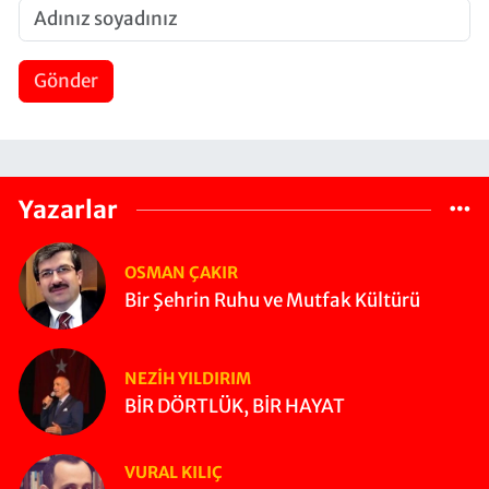
Gönder
Yazarlar
OSMAN ÇAKIR
Bir Şehrin Ruhu ve Mutfak Kültürü
NEZIH YILDIRIM
BİR DÖRTLÜK, BİR HAYAT
VURAL KILIÇ