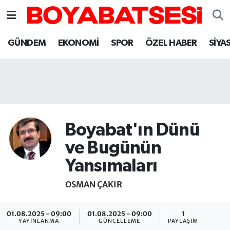
Sinop Nöbetçi Eczaneler
GÜNDEM
EKONOMİ
SPOR
ÖZEL HABER
SİYA
Sinop Hava Durumu
Sinop Namaz Vakitleri
Sinop Trafik Yoğunluk Haritası
Boyabat'ın Dünü
Süper Lig Puan Durumu ve Fikstür
ve Bugünün
Yansımaları
Tüm Manşetler
OSMAN ÇAKIR
Son Dakika Haberleri
01.08.2025 - 09:00
01.08.2025 - 09:00
1
Haber Arşivi
YAYINLANMA
GÜNCELLEME
PAYLAŞIM