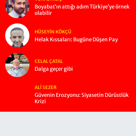
Boyabat’ın attığı adım Türkiye’ye örnek
olabilir
HÜSEYIN KÖKÇÜ
Helak Kıssaları: Bugüne Düşen Pay
CELAL ÇATAL
Dalga geçer gibi
ALI SEZER
Güvenin Erozyonu: Siyasetin Dürüstlük
Krizi