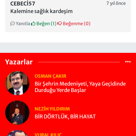
CEBECI57
7 yıl önce
Kalemine sağlık kardeşim
Yanıtla
Beğen (
1
)
Beğenme (
0
)
Yazarlar
OSMAN ÇAKIR
Bir Şehrin Medeniyeti, Yaya Geçidinde
Durduğu Yerde Başlar
NEZIH YILDIRIM
BİR DÖRTLÜK, BİR HAYAT
VURAL KILIÇ