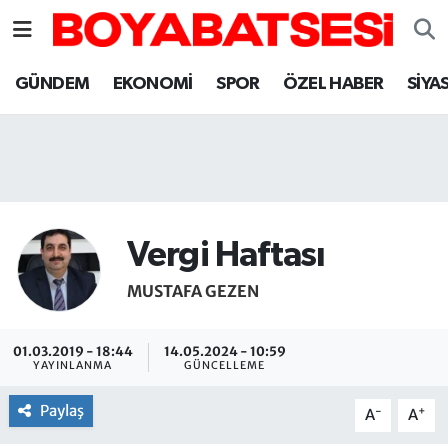
Sinop Nöbetçi Eczaneler
GÜNDEM
EKONOMİ
SPOR
ÖZEL HABER
SİYA
Sinop Hava Durumu
Sinop Namaz Vakitleri
Sinop Trafik Yoğunluk Haritası
Vergi Haftası
Süper Lig Puan Durumu ve Fikstür
MUSTAFA GEZEN
Tüm Manşetler
01.03.2019 - 18:44
14.05.2024 - 10:59
YAYINLANMA
GÜNCELLEME
Son Dakika Haberleri
Paylaş
-
+
A
A
Haber Arşivi