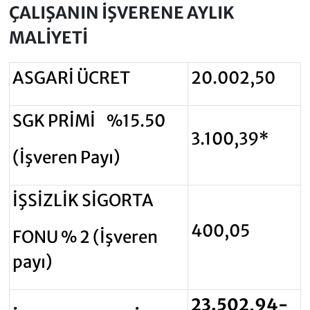
ÇALIŞANIN İŞVERENE AYLIK
MALİYETİ
ASGARİ ÜCRET
20.002,50
SGK PRİMİ %15.50
3.100,39*
(İşveren Payı)
İŞSİZLİK SİGORTA
400,05
FONU % 2 (İşveren
payı)
23.502,94-