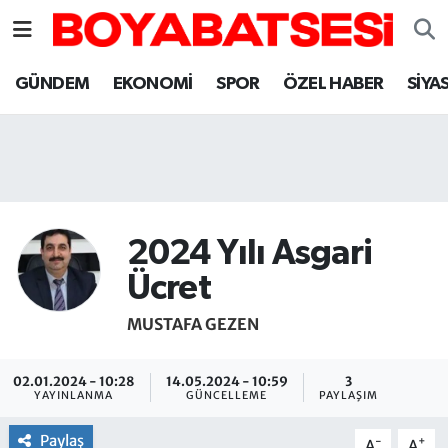
Sinop Nöbetçi Eczaneler
GÜNDEM
EKONOMİ
SPOR
ÖZEL HABER
SİYA
Sinop Hava Durumu
Sinop Namaz Vakitleri
Sinop Trafik Yoğunluk Haritası
2024 Yılı Asgari
Süper Lig Puan Durumu ve Fikstür
Ücret
MUSTAFA GEZEN
Tüm Manşetler
Son Dakika Haberleri
02.01.2024 - 10:28
14.05.2024 - 10:59
3
YAYINLANMA
GÜNCELLEME
PAYLAŞIM
Haber Arşivi
Paylaş
-
+
A
A