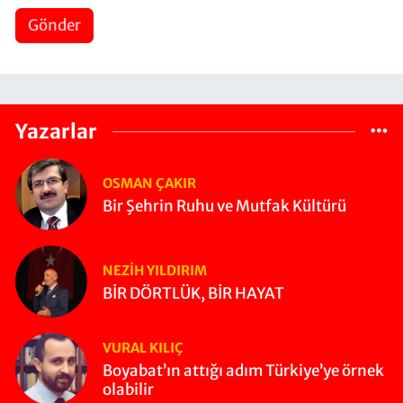
Gönder
Yazarlar
OSMAN ÇAKIR
Bir Şehrin Ruhu ve Mutfak Kültürü
NEZIH YILDIRIM
BİR DÖRTLÜK, BİR HAYAT
VURAL KILIÇ
Boyabat’ın attığı adım Türkiye’ye örnek
olabilir