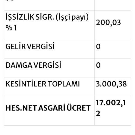
İŞSİZLİK SİGR. (İşçi payı)
200,03
% 1
GELİR VERGİSİ
0
DAMGA VERGİSİ
0
KESİNTİLER TOPLAMI
3.000,38
17.002,1
HES.NET ASGARİ ÜCRET
2