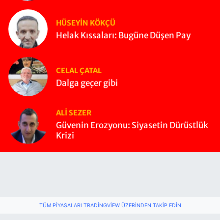
HÜSEYIN KÖKÇÜ
Helak Kıssaları: Bugüne Düşen Pay
CELAL ÇATAL
Dalga geçer gibi
ALI SEZER
Güvenin Erozyonu: Siyasetin Dürüstlük
Krizi
TÜM PIYASALARI TRADINGVIEW ÜZERINDEN TAKIP EDIN