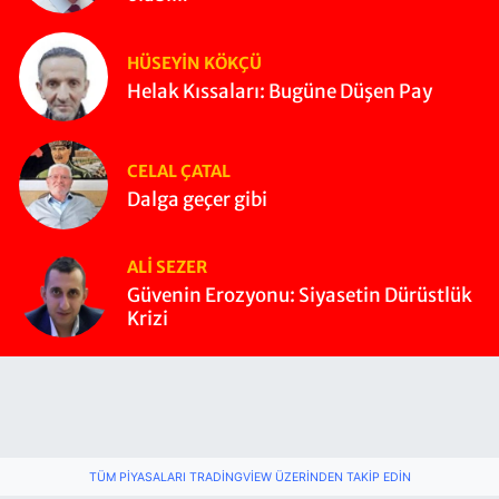
HÜSEYIN KÖKÇÜ
Helak Kıssaları: Bugüne Düşen Pay
CELAL ÇATAL
Dalga geçer gibi
ALI SEZER
Güvenin Erozyonu: Siyasetin Dürüstlük
Krizi
TÜM PIYASALARI TRADINGVIEW ÜZERINDEN TAKIP EDIN