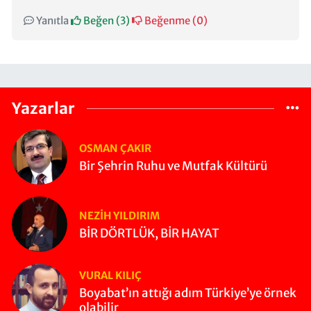
Yanıtla
Beğen (
3
)
Beğenme (
0
)
Yazarlar
OSMAN ÇAKIR
Bir Şehrin Ruhu ve Mutfak Kültürü
NEZIH YILDIRIM
BİR DÖRTLÜK, BİR HAYAT
VURAL KILIÇ
Boyabat’ın attığı adım Türkiye’ye örnek
olabilir