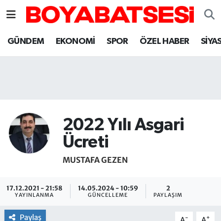
Sinop Nöbetçi Eczaneler
GÜNDEM
EKONOMİ
SPOR
ÖZEL HABER
SİYA
Sinop Hava Durumu
Sinop Namaz Vakitleri
Sinop Trafik Yoğunluk Haritası
2022 Yılı Asgari
Süper Lig Puan Durumu ve Fikstür
Ücreti
MUSTAFA GEZEN
Tüm Manşetler
Son Dakika Haberleri
17.12.2021 - 21:58
14.05.2024 - 10:59
2
YAYINLANMA
GÜNCELLEME
PAYLAŞIM
Haber Arşivi
Paylaş
-
+
A
A