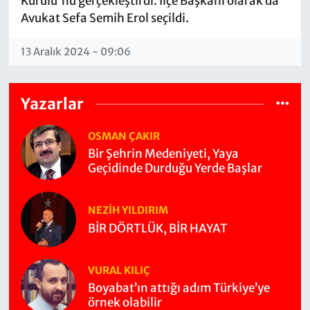
Kurulu'nu gerçekleştirdi. İlçe Başkanı olarak da
Avukat Sefa Semih Erol seçildi.
13 Aralık 2024 - 09:06
Yazarlar
OSMAN ÇAKIR
Bir Şehrin Medeniyeti, Yaya
Geçidinde Durduğu Yerde Başlar
NEZIH YILDIRIM
BİR DÖRTLÜK, BİR HAYAT
VURAL KILIÇ
Boyabat’ın attığı adım Türkiye’ye
örnek olabilir