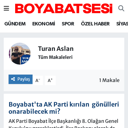
Sinop Nöbetçi Eczaneler
GÜNDEM
EKONOMİ
SPOR
ÖZEL HABER
SİYA
Sinop Hava Durumu
Turan Aslan
Sinop Namaz Vakitleri
Tüm Makaleleri
Sinop Trafik Yoğunluk Haritası
Paylaş
Süper Lig Puan Durumu ve Fikstür
-
+
1 Makale
A
A
Tüm Manşetler
Boyabat'ta AK Parti kırılan gönülleri
Son Dakika Haberleri
onarabilecek mi?
AK Parti Boyabat İlçe Başkanlığı 8. Olağan Genel
Haber Arşivi