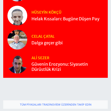
HÜSEYIN KÖKÇÜ
Helak Kıssaları: Bugüne Düşen Pay
CELAL ÇATAL
Dalga geçer gibi
ALI SEZER
Güvenin Erozyonu: Siyasetin
Dürüstlük Krizi
TÜM PIYASALARI TRADINGVIEW ÜZERINDEN TAKIP EDIN