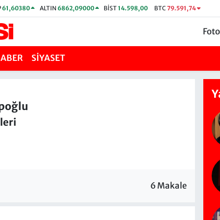
P
61,60380
ALTIN
6862,09000
BİST
14.598,00
BTC
79.591,74
Foto
HABER
SİYASET
Y
ipoğlu
leri
6 Makale