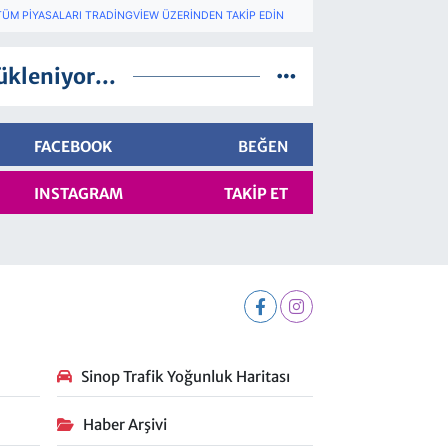
TÜM PIYASALARI TRADINGVIEW ÜZERINDEN TAKIP EDIN
ükleniyor...
FACEBOOK
BEĞEN
INSTAGRAM
TAKIP ET
Sinop Trafik Yoğunluk Haritası
Haber Arşivi