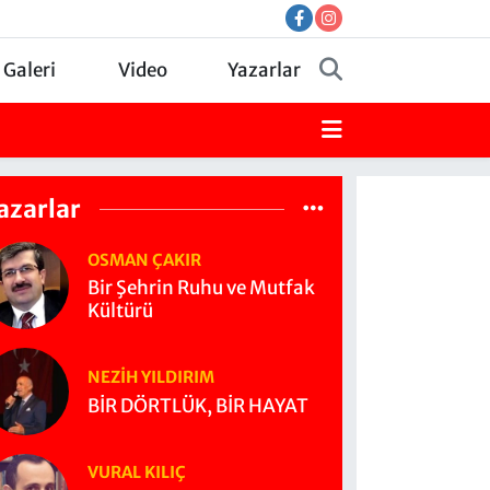
 Galeri
Video
Yazarlar
azarlar
OSMAN ÇAKIR
Bir Şehrin Ruhu ve Mutfak
Kültürü
NEZIH YILDIRIM
BİR DÖRTLÜK, BİR HAYAT
VURAL KILIÇ