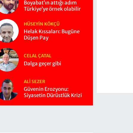
Boyabat’ın attığı adım
Türkiye’ye örnek olabilir
HÜSEYIN KÖKÇÜ
Helak Kıssaları: Bugüne
Düşen Pay
CELAL ÇATAL
Dalga geçer gibi
ALI SEZER
Güvenin Erozyonu:
Siyasetin Dürüstlük Krizi