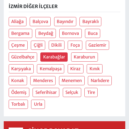
İZMIR DIĞER İLÇELER
Aliağa
Balçova
Bayındır
Bayraklı
Bergama
Beydağ
Bornova
Buca
Çeşme
Çiğli
Dikili
Foça
Gaziemir
Güzelbahçe
Karabağlar
Karaburun
Karşıyaka
Kemalpaşa
Kiraz
Kınık
Konak
Menderes
Menemen
Narlıdere
Ödemiş
Seferihisar
Selçuk
Tire
Torbalı
Urla