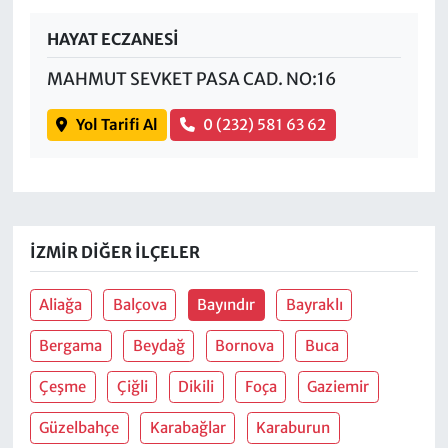
HAYAT ECZANESİ
MAHMUT SEVKET PASA CAD. NO:16
Yol Tarifi Al
0 (232) 581 63 62
İZMIR DIĞER İLÇELER
Aliağa
Balçova
Bayındır
Bayraklı
Bergama
Beydağ
Bornova
Buca
Çeşme
Çiğli
Dikili
Foça
Gaziemir
Güzelbahçe
Karabağlar
Karaburun