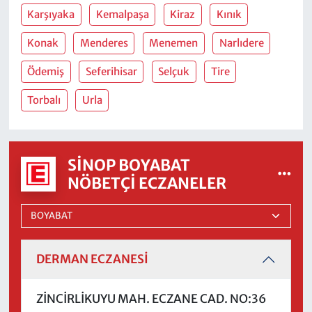
Karşıyaka
Kemalpaşa
Kiraz
Kınık
Konak
Menderes
Menemen
Narlıdere
Ödemiş
Seferihisar
Selçuk
Tire
Torbalı
Urla
SINOP BOYABAT
NÖBETÇI ECZANELER
DERMAN ECZANESİ
ZİNCİRLİKUYU MAH. ECZANE CAD. NO:36