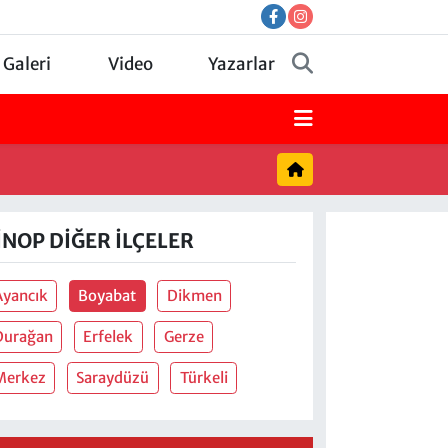
 Galeri
Video
Yazarlar
INOP DIĞER İLÇELER
Ayancık
Boyabat
Dikmen
Durağan
Erfelek
Gerze
Merkez
Saraydüzü
Türkeli