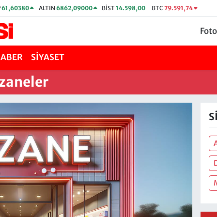
P
61,60380
ALTIN
6862,09000
BİST
14.598,00
BTC
79.591,74
Foto
HABER
SİYASET
zaneler
S