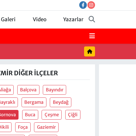
 Galeri
Video
Yazarlar
ZMIR DIĞER İLÇELER
Aliağa
Balçova
Bayındır
Bayraklı
Bergama
Beydağ
Bornova
Buca
Çeşme
Çiğli
ikili
Foça
Gaziemir