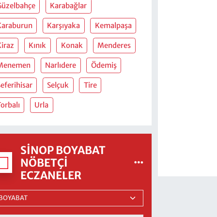
Güzelbahçe
Karabağlar
Karaburun
Karşıyaka
Kemalpaşa
Kiraz
Kınık
Konak
Menderes
Menemen
Narlıdere
Ödemiş
eferihisar
Selçuk
Tire
orbalı
Urla
SINOP BOYABAT
NÖBETÇI
ECZANELER