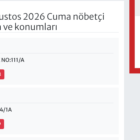
ustos 2026 Cuma nöbetçi
n ve konumları
 NO:111/A
8
4/1A
9