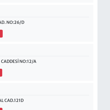
D. NO:26/D
7
 CADDESİ NO:12/A
L CAD.121D