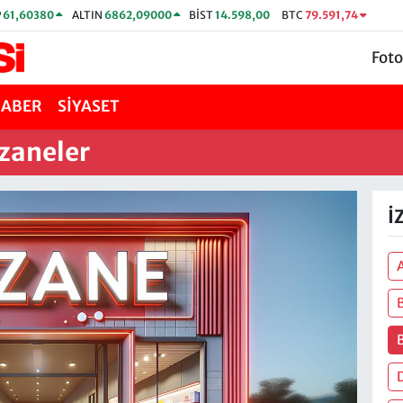
P
61,60380
ALTIN
6862,09000
BİST
14.598,00
BTC
79.591,74
Foto
HABER
SİYASET
zaneler
İ
D