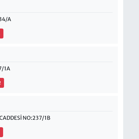
34/A
2
7/1A
2
CADDESİ NO:237/1B
1