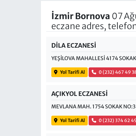
İzmir Bornova
07 Ağ
eczane adres, telefo
DİLA ECZANESİ
YEŞİLOVA MAHALLESİ 4174 SOKAK
Yol Tarifi Al
0 (232) 467 49 3
AÇIKYOL ECZANESİ
MEVLANA MAH. 1754 SOKAK NO:3
Yol Tarifi Al
0 (232) 374 62 4