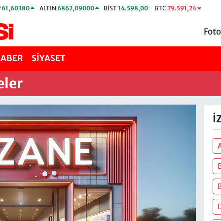
P
61,60380
ALTIN
6862,09000
BİST
14.598,00
BTC
79.591,74
Foto
HABER
SİYASET
eler
İ
D