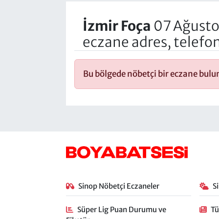
İzmir Foça
07 Ağusto
eczane adres, telefo
Bu bölgede nöbetçi bir eczane bul
Sinop Nöbetçi Eczaneler
S
Süper Lig Puan Durumu ve
Tü