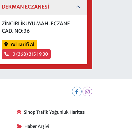
DERMAN ECZANESİ
ZİNCİRLİKUYU MAH. ECZANE
CAD. NO:36
Yol Tarifi Al
0 (368) 315 19 30
Sinop Trafik Yoğunluk Haritası
Haber Arşivi