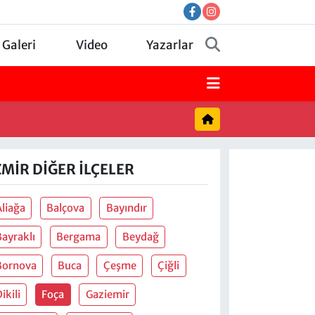
 Galeri
Video
Yazarlar
ZMIR DIĞER İLÇELER
Aliağa
Balçova
Bayındır
Bayraklı
Bergama
Beydağ
Bornova
Buca
Çeşme
Çiğli
ikili
Foça
Gaziemir