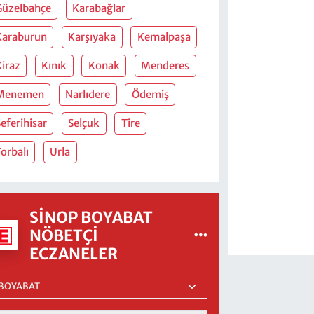
Güzelbahçe
Karabağlar
Karaburun
Karşıyaka
Kemalpaşa
Kiraz
Kınık
Konak
Menderes
Menemen
Narlıdere
Ödemiş
eferihisar
Selçuk
Tire
orbalı
Urla
SINOP BOYABAT
NÖBETÇI
ECZANELER