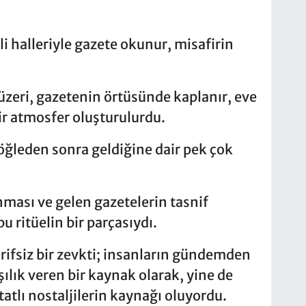
li halleriyle gazete okunur, misafirin
üzeri, gazetenin örtüsünde kaplanır, eve
bir atmosfer oluşturulurdu.
öğleden sonra geldiğine dair pek çok
nması ve gelen gazetelerin tasnif
 ritüelin bir parçasıydı.
arifsiz bir zevkti; insanların gündemden
lık veren bir kaynak olarak, yine de
tlı nostaljilerin kaynağı oluyordu.