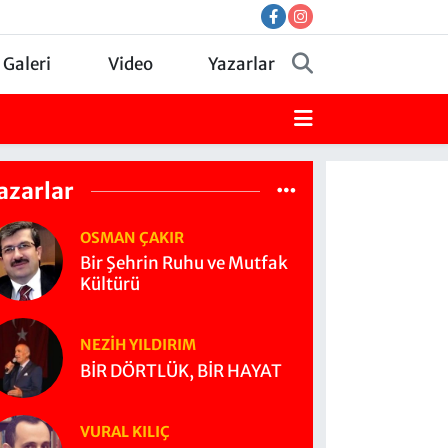
 Galeri
Video
Yazarlar
azarlar
OSMAN ÇAKIR
Bir Şehrin Ruhu ve Mutfak
Kültürü
NEZIH YILDIRIM
BİR DÖRTLÜK, BİR HAYAT
VURAL KILIÇ