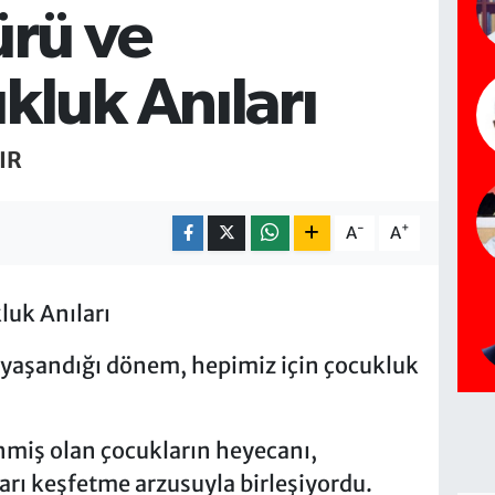
ürü ve
kluk Anıları
IR
-
+
A
A
uk Anıları
yaşandığı dönem, hepimiz için çocukluk
miş olan çocukların heyecanı,
ları keşfetme arzusuyla birleşiyordu.