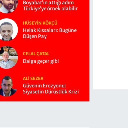
Boyabat’ın attığı adım
Türkiye’ye örnek olabilir
HÜSEYIN KÖKÇÜ
Helak Kıssaları: Bugüne
Düşen Pay
CELAL ÇATAL
Dalga geçer gibi
ALI SEZER
Güvenin Erozyonu:
Siyasetin Dürüstlük Krizi