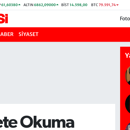
P
61,60380
ALTIN
6862,09000
BİST
14.598,00
BTC
79.591,74
Foto
HABER
SİYASET
Y
ete Okuma