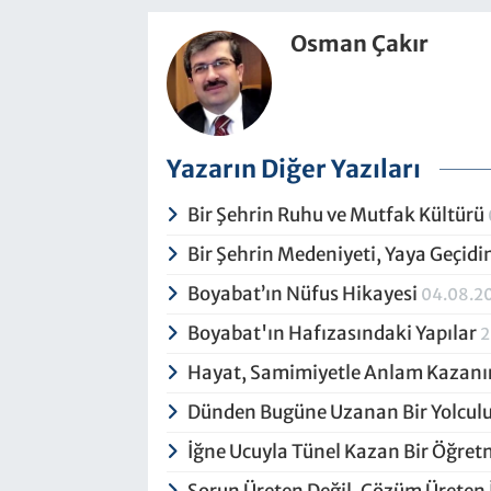
Osman Çakır
Yazarın Diğer Yazıları
Bir Şehrin Ruhu ve Mutfak Kültürü
Bir Şehrin Medeniyeti, Yaya Geçid
Boyabat’ın Nüfus Hikayesi
04.08.2
Boyabat'ın Hafızasındaki Yapılar
2
Hayat, Samimiyetle Anlam Kazanı
Dünden Bugüne Uzanan Bir Yolcul
İğne Ucuyla Tünel Kazan Bir Öğret