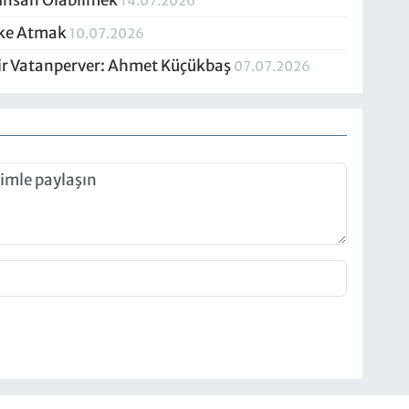
 İnsan Olabilmek
14.07.2026
ske Atmak
10.07.2026
Bir Vatanperver: Ahmet Küçükbaş
07.07.2026