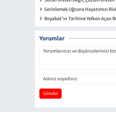
Sorun Üreten Değil, Çözüm Üreten
Serinlemek Uğruna Hayatımızı Ri
Boyabat'ın Tarihine Yelken Açan 
Yorumlar
Gönder