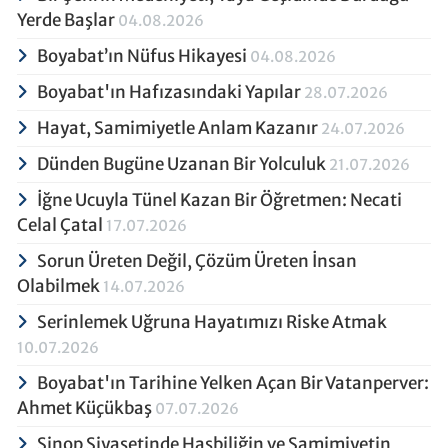
Yerde Başlar
04.08.2026
Boyabat’ın Nüfus Hikayesi
04.08.2026
Boyabat'ın Hafızasındaki Yapılar
28.07.2026
Hayat, Samimiyetle Anlam Kazanır
24.07.2026
Dünden Bugüne Uzanan Bir Yolculuk
21.07.2026
İğne Ucuyla Tünel Kazan Bir Öğretmen: Necati
Celal Çatal
17.07.2026
Sorun Üreten Değil, Çözüm Üreten İnsan
Olabilmek
14.07.2026
Serinlemek Uğruna Hayatımızı Riske Atmak
10.07.2026
Boyabat'ın Tarihine Yelken Açan Bir Vatanperver:
Ahmet Küçükbaş
07.07.2026
Sinop Siyasetinde Hasbiliğin ve Samimiyetin