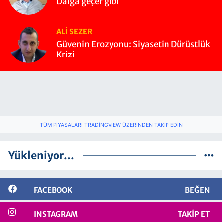
Dalga geçer gibi
ALI SEZER
Güvenin Erozyonu: Siyasetin Dürüstlük
Krizi
TÜM PIYASALARI TRADINGVIEW ÜZERINDEN TAKIP EDIN
Yükleniyor...
FACEBOOK
BEĞEN
INSTAGRAM
TAKIP ET