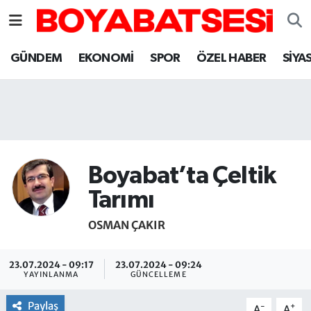
Sinop Nöbetçi Eczaneler
GÜNDEM
EKONOMİ
SPOR
ÖZEL HABER
SİYA
Sinop Hava Durumu
Sinop Namaz Vakitleri
Sinop Trafik Yoğunluk Haritası
Boyabat’ta Çeltik
Süper Lig Puan Durumu ve Fikstür
Tarımı
OSMAN ÇAKIR
Tüm Manşetler
Son Dakika Haberleri
23.07.2024 - 09:17
23.07.2024 - 09:24
YAYINLANMA
GÜNCELLEME
Haber Arşivi
Paylaş
-
+
A
A