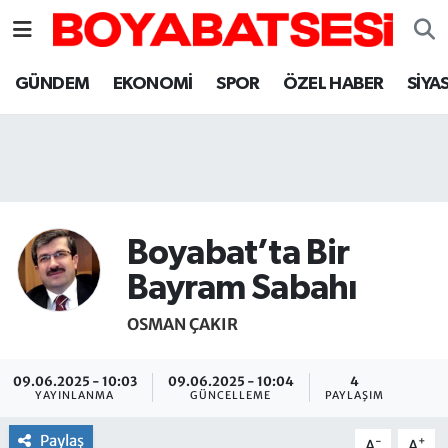
Sinop Nöbetçi Eczaneler
GÜNDEM
EKONOMİ
SPOR
ÖZEL HABER
SİYA
Sinop Hava Durumu
Sinop Namaz Vakitleri
Sinop Trafik Yoğunluk Haritası
Boyabat’ta Bir
Süper Lig Puan Durumu ve Fikstür
Bayram Sabahı
OSMAN ÇAKIR
Tüm Manşetler
Son Dakika Haberleri
09.06.2025 - 10:03
09.06.2025 - 10:04
4
YAYINLANMA
GÜNCELLEME
PAYLAŞIM
Haber Arşivi
Paylaş
-
+
A
A