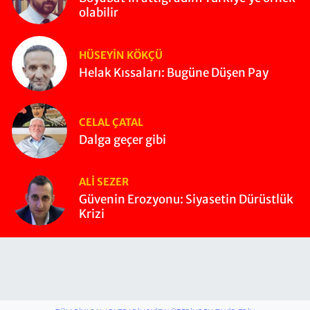
olabilir
HÜSEYIN KÖKÇÜ
Helak Kıssaları: Bugüne Düşen Pay
CELAL ÇATAL
Dalga geçer gibi
ALI SEZER
Güvenin Erozyonu: Siyasetin Dürüstlük
Krizi