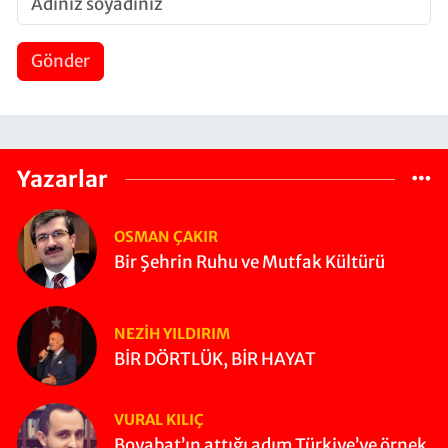
Gönder
Yazarlar
OSMAN ÇAKIR
Bir Şehrin Ruhu ve Mutfak Kültürü
NEZIH YILDIRIM
BİR DÖRTLÜK, BİR HAYAT
VURAL KILIÇ
Boyabat’ın attığı adım Türkiye’ye örnek