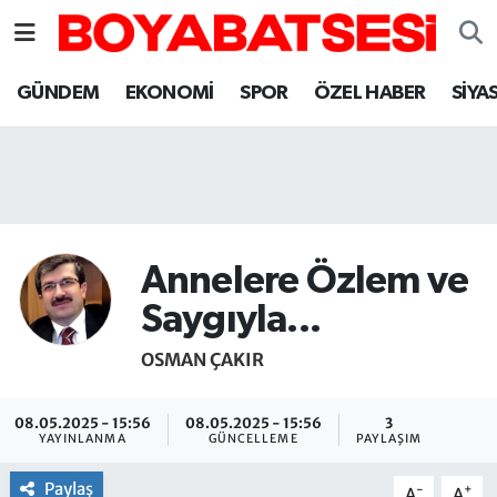
Sinop Nöbetçi Eczaneler
GÜNDEM
EKONOMİ
SPOR
ÖZEL HABER
SİYA
Sinop Hava Durumu
Sinop Namaz Vakitleri
Sinop Trafik Yoğunluk Haritası
Annelere Özlem ve
Süper Lig Puan Durumu ve Fikstür
Saygıyla...
OSMAN ÇAKIR
Tüm Manşetler
Son Dakika Haberleri
08.05.2025 - 15:56
08.05.2025 - 15:56
3
YAYINLANMA
GÜNCELLEME
PAYLAŞIM
Haber Arşivi
Paylaş
-
+
A
A