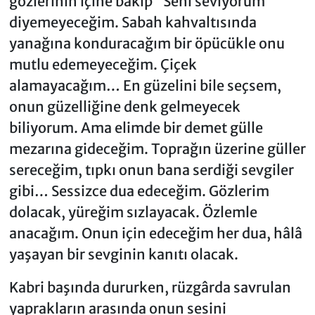
gözlerinin içine bakıp “Seni seviyorum”
diyemeyeceğim. Sabah kahvaltısında
yanağına konduracağım bir öpücükle onu
mutlu edemeyeceğim. Çiçek
alamayacağım… En güzelini bile seçsem,
onun güzelliğine denk gelmeyecek
biliyorum. Ama elimde bir demet gülle
mezarına gideceğim. Toprağın üzerine güller
sereceğim, tıpkı onun bana serdiği sevgiler
gibi… Sessizce dua edeceğim. Gözlerim
dolacak, yüreğim sızlayacak. Özlemle
anacağım. Onun için edeceğim her dua, hâlâ
yaşayan bir sevginin kanıtı olacak.
Kabri başında dururken, rüzgârda savrulan
yaprakların arasında onun sesini