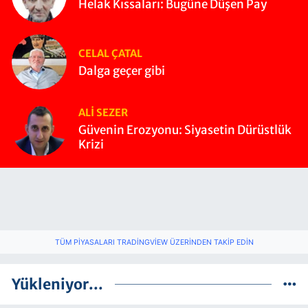
Helak Kıssaları: Bugüne Düşen Pay
CELAL ÇATAL
Dalga geçer gibi
ALI SEZER
Güvenin Erozyonu: Siyasetin Dürüstlük
Krizi
TÜM PIYASALARI TRADINGVIEW ÜZERINDEN TAKIP EDIN
Yükleniyor...