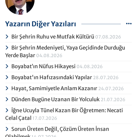
Yazarın Diğer Yazıları
Bir Şehrin Ruhu ve Mutfak Kültürü
07.08.2026
Bir Şehrin Medeniyeti, Yaya Geçidinde Durduğu
Yerde Başlar
04.08.2026
Boyabat’ın Nüfus Hikayesi
04.08.2026
Boyabat'ın Hafızasındaki Yapılar
28.07.2026
Hayat, Samimiyetle Anlam Kazanır
24.07.2026
Dünden Bugüne Uzanan Bir Yolculuk
21.07.2026
İğne Ucuyla Tünel Kazan Bir Öğretmen: Necati
Celal Çatal
17.07.2026
Sorun Üreten Değil, Çözüm Üreten İnsan
Olabilmek
14.07.2026