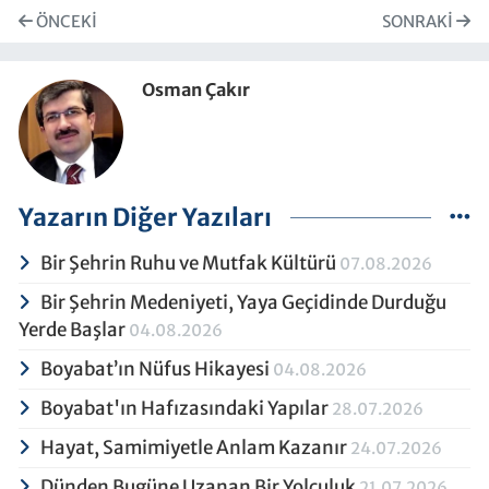
ÖNCEKI
SONRAKI
Osman Çakır
Yazarın Diğer Yazıları
Bir Şehrin Ruhu ve Mutfak Kültürü
07.08.2026
Bir Şehrin Medeniyeti, Yaya Geçidinde Durduğu
Yerde Başlar
04.08.2026
Boyabat’ın Nüfus Hikayesi
04.08.2026
Boyabat'ın Hafızasındaki Yapılar
28.07.2026
Hayat, Samimiyetle Anlam Kazanır
24.07.2026
Dünden Bugüne Uzanan Bir Yolculuk
21.07.2026