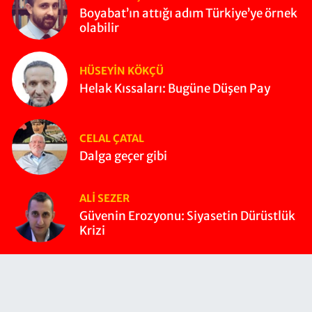
Boyabat’ın attığı adım Türkiye’ye örnek
olabilir
HÜSEYIN KÖKÇÜ
Helak Kıssaları: Bugüne Düşen Pay
CELAL ÇATAL
Dalga geçer gibi
ALI SEZER
Güvenin Erozyonu: Siyasetin Dürüstlük
Krizi