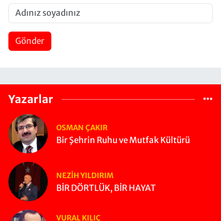
Gönder
Yazarlar
OSMAN ÇAKIR
Bir Şehrin Ruhu ve Mutfak Kültürü
NEZIH YILDIRIM
BİR DÖRTLÜK, BİR HAYAT
VURAL KILIÇ