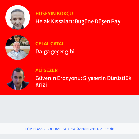
HÜSEYIN KÖKÇÜ
Helak Kıssaları: Bugüne Düşen Pay
CELAL ÇATAL
Dalga geçer gibi
ALI SEZER
Güvenin Erozyonu: Siyasetin Dürüstlük
Krizi
TÜM PIYASALARI TRADINGVIEW ÜZERINDEN TAKIP EDIN