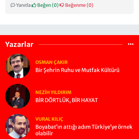
Yanıtla
Beğen (
0
)
Beğenme (
0
)
Yazarlar
OSMAN ÇAKIR
Bir Şehrin Ruhu ve Mutfak Kültürü
NEZIH YILDIRIM
BİR DÖRTLÜK, BİR HAYAT
VURAL KILIÇ
Boyabat’ın attığı adım Türkiye’ye örnek
olabilir