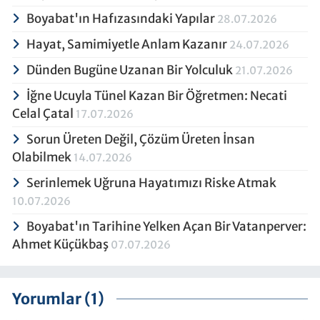
Boyabat'ın Hafızasındaki Yapılar
28.07.2026
Hayat, Samimiyetle Anlam Kazanır
24.07.2026
Dünden Bugüne Uzanan Bir Yolculuk
21.07.2026
İğne Ucuyla Tünel Kazan Bir Öğretmen: Necati
Celal Çatal
17.07.2026
Sorun Üreten Değil, Çözüm Üreten İnsan
Olabilmek
14.07.2026
Serinlemek Uğruna Hayatımızı Riske Atmak
10.07.2026
Boyabat'ın Tarihine Yelken Açan Bir Vatanperver:
Ahmet Küçükbaş
07.07.2026
Yorumlar (1)