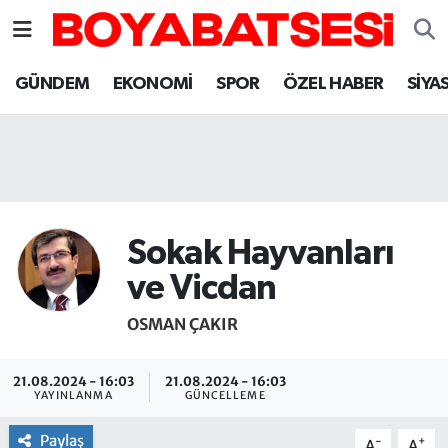
Sinop Nöbetçi Eczaneler
GÜNDEM
EKONOMİ
SPOR
ÖZEL HABER
SİYA
Sinop Hava Durumu
Sinop Namaz Vakitleri
Sinop Trafik Yoğunluk Haritası
Sokak Hayvanları
Süper Lig Puan Durumu ve Fikstür
ve Vicdan
OSMAN ÇAKIR
Tüm Manşetler
Son Dakika Haberleri
21.08.2024 - 16:03
21.08.2024 - 16:03
YAYINLANMA
GÜNCELLEME
Haber Arşivi
Paylaş
-
+
A
A