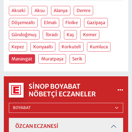
Akseki
Aksu
Alanya
Demre
Döşemealtı
Elmalı
Finike
Gazipaşa
Gündoğmuş
İbradı
Kaş
Kemer
Kepez
Konyaaltı
Korkuteli
Kumluca
Manavgat
Muratpaşa
Serik
SINOP BOYABAT
NÖBETÇI ECZANELER
ÖZCAN ECZANESİ