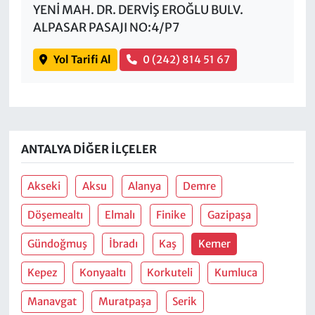
YENİ MAH. DR. DERVİŞ EROĞLU BULV.
ALPASAR PASAJI NO:4/P7
Yol Tarifi Al
0 (242) 814 51 67
ANTALYA DIĞER İLÇELER
Akseki
Aksu
Alanya
Demre
Döşemealtı
Elmalı
Finike
Gazipaşa
Gündoğmuş
İbradı
Kaş
Kemer
Kepez
Konyaaltı
Korkuteli
Kumluca
Manavgat
Muratpaşa
Serik