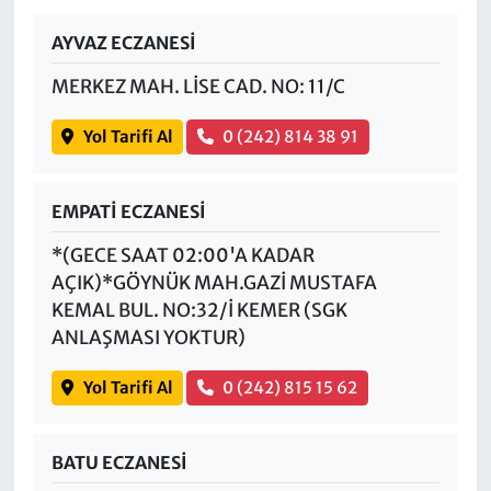
AYVAZ ECZANESİ
MERKEZ MAH. LİSE CAD. NO: 11/C
Yol Tarifi Al
0 (242) 814 38 91
EMPATİ ECZANESİ
*(GECE SAAT 02:00'A KADAR
AÇIK)*GÖYNÜK MAH.GAZİ MUSTAFA
KEMAL BUL. NO:32/İ KEMER (SGK
ANLAŞMASI YOKTUR)
Yol Tarifi Al
0 (242) 815 15 62
BATU ECZANESİ