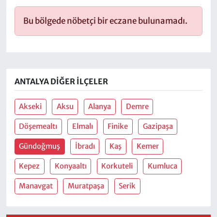
Bu bölgede nöbetçi bir eczane bulunamadı.
ANTALYA DIĞER İLÇELER
Akseki
Aksu
Alanya
Demre
Döşemealtı
Elmalı
Finike
Gazipaşa
Gündoğmuş
İbradı
Kaş
Kemer
Kepez
Konyaaltı
Korkuteli
Kumluca
Manavgat
Muratpaşa
Serik