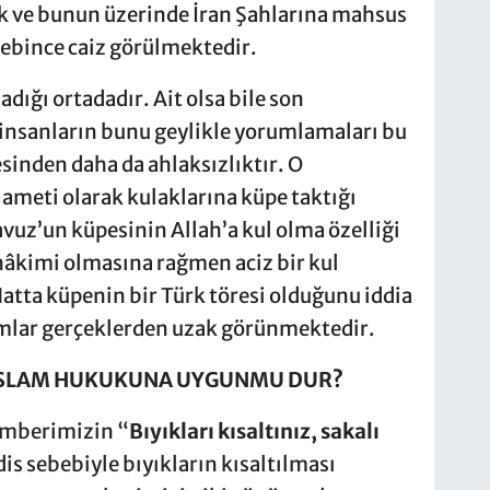
k ve bunun üzerinde İran Şahlarına mahsus
hebince caiz görülmektedir.
ğı ortadadır. Ait olsa bile son
insanların bunu geylikle yorumlamaları bu
sinden daha da ahlaksızlıktır. O
lameti olarak kulaklarına küpe taktığı
avuz’un küpesinin Allah’a kul olma özelliği
 hâkimi olmasına rağmen aciz bir kul
atta küpenin bir Türk töresi olduğunu iddia
umlar gerçeklerden uzak görünmektedir.
I İSLAM HUKUKUNA UYGUNMU DUR?
amberimizin “
Bıyıkları kısaltınız, sakalı
is sebebiyle bıyıkların kısaltılması