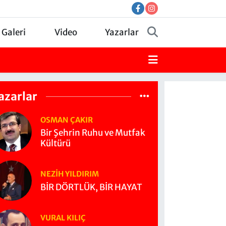
 Galeri
Video
Yazarlar
azarlar
OSMAN ÇAKIR
Bir Şehrin Ruhu ve Mutfak
Kültürü
NEZIH YILDIRIM
BİR DÖRTLÜK, BİR HAYAT
VURAL KILIÇ