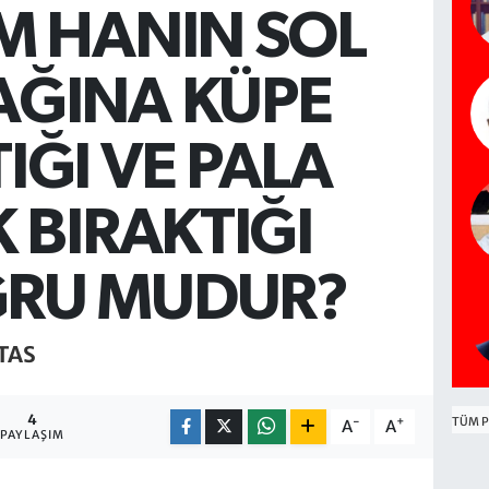
İM HANIN SOL
AĞINA KÜPE
IĞI VE PALA
K BIRAKTIĞI
RU MUDUR?
TAS
4
-
+
TÜM P
A
A
PAYLAŞIM