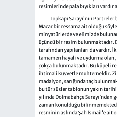
resimlerinde pala bıyıkları vardır
Topkapı Sarayı’nın Portreler bö
Macar bir ressama ait olduğu söyl
minyatürlerde ve elimizde bulunan
üçüncü bir resim bulunmaktadır. B
tarafından yapılanları da vardır. İk
tamamen hayali ve uydurma olan, Av
çokça bulunmaktadır. Bu küpeli r
ihtimali kuvvetle muhtemeldir. Zi
madalyon, sarığında taç bulunmak
bu tür süsler tablonun yakın tarih
yılında Dolmabahçe Sarayı’ndan ge
zaman konulduğu bilinmemektedir.
resminin aslında Şah İsmail’e ait 