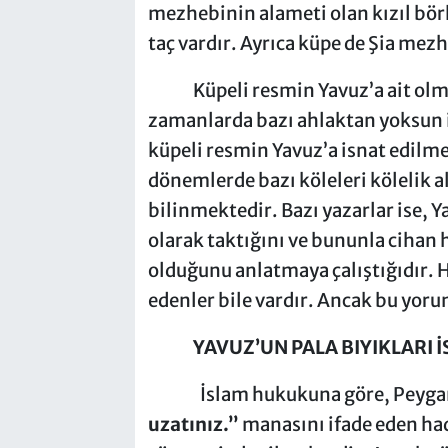
mezhebinin alameti olan kızıl bör
taç vardır. Ayrıca küpe de Şia mez
Küpeli resmin Yavuz’a ait olmadı
zamanlarda bazı ahlaktan yoksun 
küpeli resmin Yavuz’a isnat edilme
dönemlerde bazı köleleri kölelik a
bilinmektedir. Bazı yazarlar ise, Y
olarak taktığını ve bununla cihan
olduğunu anlatmaya çalıştığıdır. H
edenler bile vardır. Ancak bu yor
YAVUZ’UN PALA BIYIKLAR
İslam hukukuna göre, Peyg
uzatınız.”
manasını ifade eden had