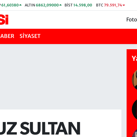
P
61,60380
ALTIN
6862,09000
BİST
14.598,00
BTC
79.591,74
Foto
HABER
SİYASET
Y
UZ SULTAN