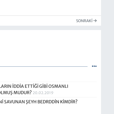
SONRAKI
RIN İDDİA ETTİĞİ GİBİ OSMANLI
 OLMUŞ MUDUR?
20.02.2019
Nİ SAVUNAN ŞEYH BEDRDDİN KİMDİR?