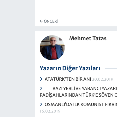
ÖNCEKI
Mehmet Tatas
Yazarın Diğer Yazıları
ATATÜRK’TEN BİR ANI
20.02.2019
BAZI YERLİ VE YABANCI YAZARLA
PADİŞAHLARINDAN TÜRK’E SÖVEN
OSMANLI’DA İLK KOMÜNİST FİKRİ
16.02.2019