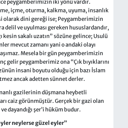
ce peygamberimizin iki yönü vardır.
me, içme, oturma, kalkma, uyuma, insanlık
si olarak
dini gereği ise
; Peygamberimizin
ra delil ve uyulması gereken hususlardandır,
ğı kesin sakalı uzatın” sözüne gelince;
Usulü
mler mevcut zamanı yani o andaki olayı
aye taşımaz. Mesela bir gün peygamberimizin
enç gelir peygamberimiz ona “Çık bıyıklarını
özünün insani boyutu olduğu için bazı İslam
tmez ancak adetten sünnet derler.
anlı gazilerinin düşmana heybetli
arı caiz görünmüştür. Gerçek bir gazi olan
 ve dayandığı şer’i hüküm budur.
yler neylerse güzel eyler”