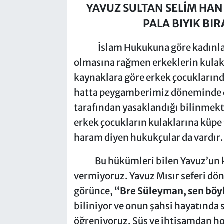
YAVUZ SULTAN SELİM HAN
PALA BIYIK BI
İslam Hukukuna göre kadınlar
olmasına rağmen erkeklerin kulakl
kaynaklara göre erkek çocuklarında
hatta peygamberimiz döneminde d
tarafından yasaklandığı bilinmekte
erkek çocukların kulaklarına küpe
haram diyen hukukçular da vardır
Bu hükümleri bilen Yavuz’un kul
vermiyoruz. Yavuz Mısır seferi dö
görünce,
“Bre Süleyman, sen böyl
biliniyor ve onun şahsi hayatında
öğreniyoruz. Süs ve ihtişamdan ho