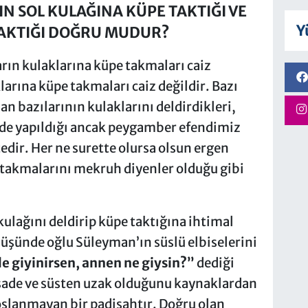
IN SOL KULAĞINA KÜPE TAKTIĞI VE
Y
RAKTIĞI DOĞRU MUDUR?
ın kulaklarına küpe takmaları caiz
arına küpe takmaları caiz değildir. Bazı
n bazılarının kulaklarını deldirdikleri,
e yapıldığı ancak peygamber efendimiz
dir. Her ne surette olursa olsun ergen
 takmalarını mekruh diyenler olduğu gibi
.
ağını deldirip küpe taktığına ihtimal
nüşünde oğlu Süleyman’ın süslü elbiselerini
e giyinirsen, annen ne giysin?”
dediği
 sade ve süsten uzak olduğunu kaynaklardan
şlanmayan bir padişahtır. Doğru olan