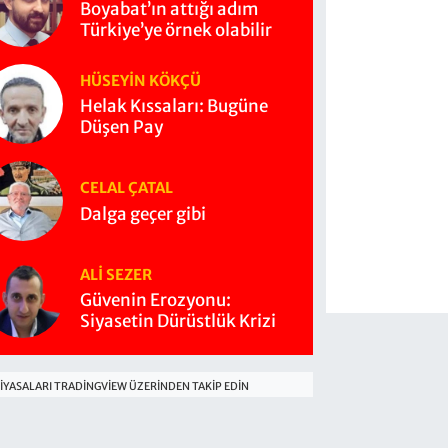
Boyabat’ın attığı adım
Türkiye’ye örnek olabilir
HÜSEYIN KÖKÇÜ
Helak Kıssaları: Bugüne
Düşen Pay
CELAL ÇATAL
Dalga geçer gibi
ALI SEZER
Güvenin Erozyonu:
Siyasetin Dürüstlük Krizi
IYASALARI TRADINGVIEW ÜZERINDEN TAKIP EDIN