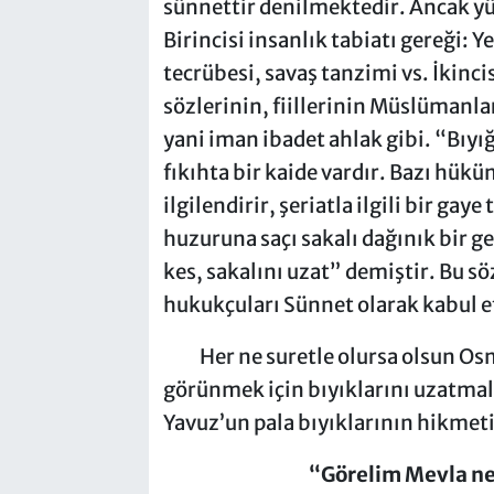
sünnettir denilmektedir. Ancak yü
Birincisi
insanlık tabiatı gereği:
Ye
tecrübesi, savaş tanzimi vs. İkinci
sözlerinin, fiillerinin Müslümanla
yani iman ibadet ahlak gibi. “Bıyı
fıkıhta
bir kaide vardır. Bazı hükü
ilgilendirir, şeriatla ilgili bir g
huzuruna saçı sakalı dağınık bir g
kes, sakalını uzat” demiştir. Bu s
hukukçuları Sünnet olarak kabul e
Her ne suretle olursa olsun Osm
görünmek için bıyıklarını uzatmal
Yavuz’un pala bıyıklarının hikmeti
“Görelim Mevla ne