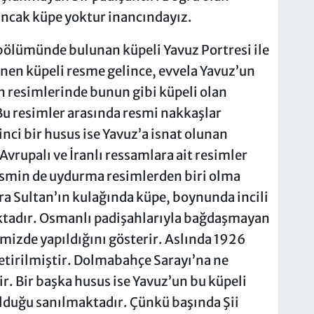
 ancak küpe yoktur inancındayız.
lümünde bulunan küpeli Yavuz Portresi ile
enen küpeli resme gelince, evvela Yavuz’un
 resimlerinde bunun gibi küpeli olan
u resimler arasında resmi nakkaşlar
inci bir husus ise Yavuz’a isnat olunan
rupalı ve İranlı ressamlara ait resimler
esmin de uydurma resimlerden biri olma
ra Sultan’ın kulağında küpe, boynunda incili
tadır. Osmanlı padişahlarıyla bağdaşmayan
imizde yapıldığını gösterir. Aslında 1926
tirilmiştir. Dolmabahçe Sarayı’na ne
 Bir başka husus ise Yavuz’un bu küpeli
olduğu sanılmaktadır. Çünkü başında Şii