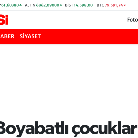
P
61,60380
ALTIN
6862,09000
BİST
14.598,00
BTC
79.591,74
Foto
HABER
SİYASET
oyabatlı çocukları