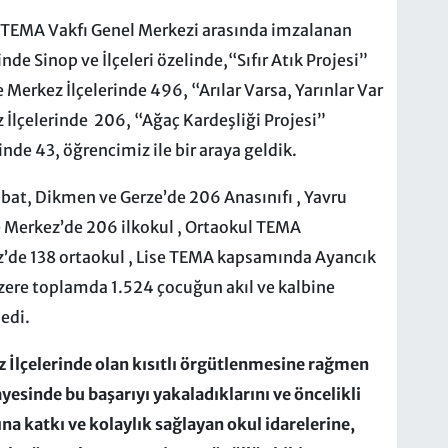
 TEMA Vakfı Genel Merkezi arasında imzalanan
 Sinop ve İlçeleri özelinde,“Sıfır Atık Projesi”
erkez İlçelerinde 496, “Arılar Varsa, Yarınlar Var
İlçelerinde 206, “Ağaç Kardeşliği Projesi”
de 43, öğrencimiz ile bir araya geldik.
t, Dikmen ve Gerze’de 206 Anasınıfı , Yavru
Merkez’de 206 ilkokul , Ortaokul TEMA
’de 138 ortaokul , Lise TEMA kapsamında Ayancık
üzere toplamda 1.524 çocuğun akıl ve kalbine
edi.
z İlçelerinde olan kısıtlı örgütlenmesine rağmen
esinde bu başarıyı yakaladıklarını ve öncelikli
 katkı ve kolaylık sağlayan okul idarelerine,