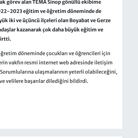
rak görev alan TEMA Sinop gönüllü ekibime
2022-2023 eğitim ve öğretim döneminde de
ük iki ve üçüncü ilçeleri olan Boyabat ve Gerze
kadaşlar kazanarak çok daha büyük eğitim ve
rtti.
retim döneminde çocukları ve öğrencileri için
rin vakfın resmi internet web adresinde iletişim
e Sorumlularına ulaşmalarının yeterli olabileceğini,
elilere başarılar dilediğini bildirdi.