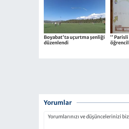
Boyabat'ta uçurtma şenliği
‘’ Parisl
düzenlendi
öğrencil
Yorumlar