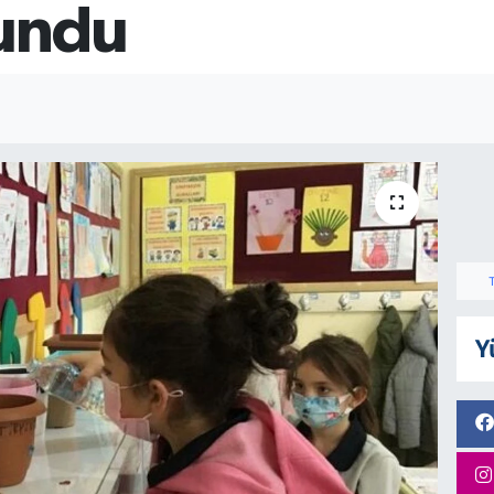
kundu
Y