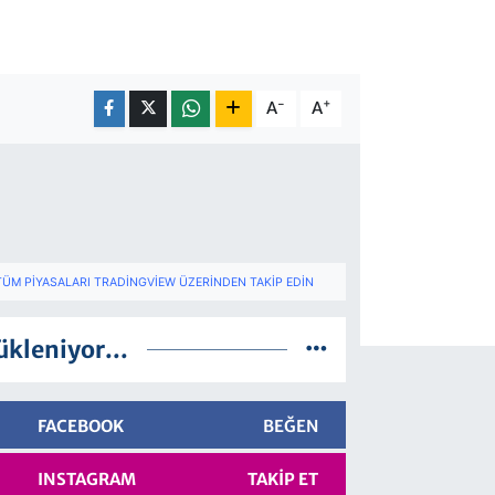
-
+
A
A
TÜM PIYASALARI TRADINGVIEW ÜZERINDEN TAKIP EDIN
ükleniyor...
FACEBOOK
BEĞEN
INSTAGRAM
TAKIP ET