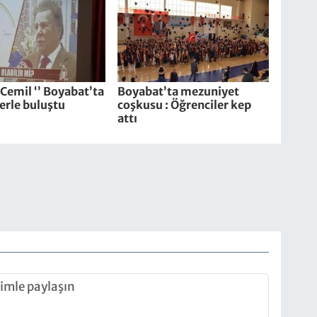
i Cemil ‘’ Boyabat’ta
Boyabat’ta mezuniyet
erle buluştu
coşkusu : Öğrenciler kep
attı