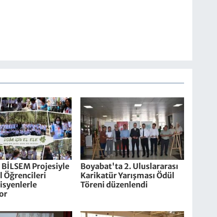
 BİLSEM Projesiyle
Boyabat'ta 2. Uluslararası
 Öğrencileri
Karikatür Yarışması Ödül
syenlerle
Töreni düzenlendi
or