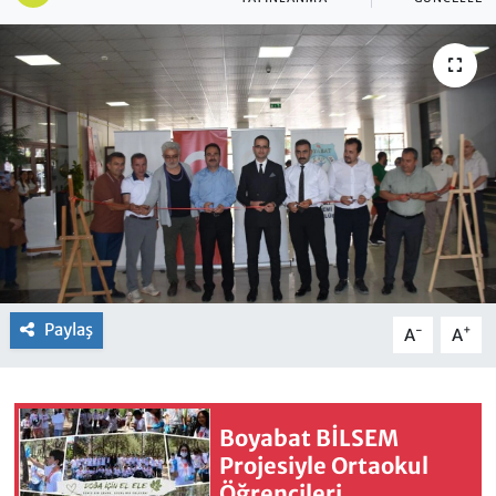
Paylaş
-
+
A
A
Boyabat BİLSEM
Projesiyle Ortaokul
Öğrencileri