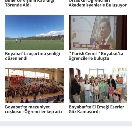
Binlerce Kişinin Katıldığı
Ortaokul Öğrencileri
Törende Aldı
Akademisyenlerle Buluşuyor
Boyabat'ta uçurtma şenliği
‘’ Parisli Cemil ‘’ Boyabat’ta
düzenlendi
öğrencilerle buluştu
Boyabat’ta mezuniyet
Boyabat'ta El Emeği Eserler
coşkusu : Öğrenciler kep attı
Göz Kamaştırdı