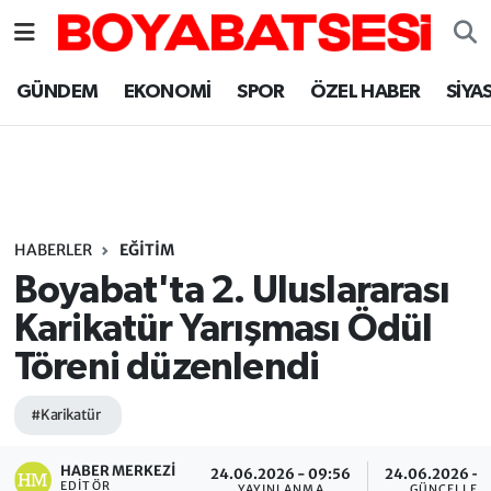
Sinop Nöbetçi Eczaneler
GÜNDEM
EKONOMİ
SPOR
ÖZEL HABER
SİYA
Sinop Hava Durumu
Sinop Namaz Vakitleri
Sinop Trafik Yoğunluk Haritası
HABERLER
EĞİTİM
Boyabat'ta 2. Uluslararası
Süper Lig Puan Durumu ve Fikstür
Karikatür Yarışması Ödül
Töreni düzenlendi
Tüm Manşetler
#Karikatür
Son Dakika Haberleri
HABER MERKEZI
Haber Arşivi
24.06.2026 - 09:56
24.06.2026 - 
EDITÖR
YAYINLANMA
GÜNCELLEM