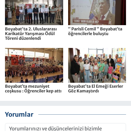
Boyabat'ta 2. Uluslararası
‘’ Parisli Cemil ‘’ Boyabat’ta
Karikatür Yarışması Ödül
öğrencilerle buluştu
Töreni düzenlendi
Boyabat’ta mezuniyet
Boyabat'ta El Emeği Eserler
coşkusu : Öğrenciler kep attı
Göz Kamaştırdı
Yorumlar