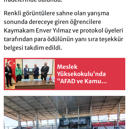
Renkli görüntülere sahne olan yarışma
sonunda dereceye giren öğrencilere
Kaymakam Enver Yılmaz ve protokol üyeleri
tarafından para ödülünün yanı sıra teşekkür
belgesi takdim edildi.
Meslek
Yüksekokulu’nda
“AFAD ve Kamu
Yönetimi” Konferansı
Düzenlendi