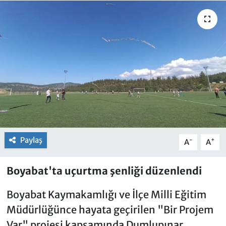
Paylaş
-
+
A
A
Boyabat'ta uçurtma şenliği düzenlendi
Boyabat Kaymakamlığı ve İlçe Milli Eğitim
Müdürlüğünce hayata geçirilen "Bir Projem
Var" projesi kapsamında Dumlupınar