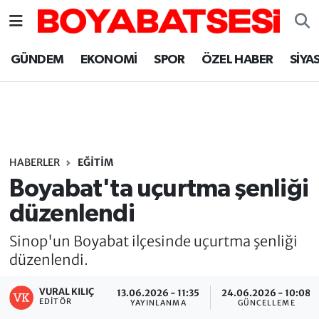
Sinop Nöbetçi Eczaneler
GÜNDEM
EKONOMİ
SPOR
ÖZEL HABER
SİYA
Sinop Hava Durumu
Sinop Namaz Vakitleri
Sinop Trafik Yoğunluk Haritası
HABERLER
EĞİTİM
Boyabat'ta uçurtma şenliği
Süper Lig Puan Durumu ve Fikstür
düzenlendi
Tüm Manşetler
Sinop'un Boyabat ilçesinde uçurtma şenliği
düzenlendi.
Son Dakika Haberleri
VURAL KILIÇ
13.06.2026 - 11:35
24.06.2026 - 10:08
EDITÖR
YAYINLANMA
GÜNCELLEME
Haber Arşivi