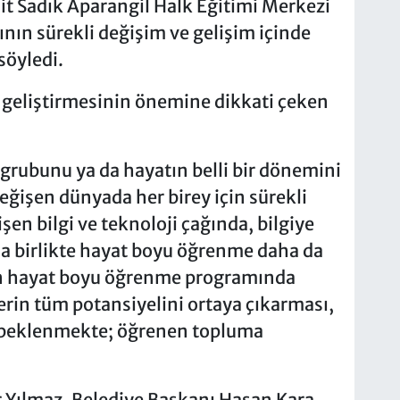
it Sadık Aparangil Halk Eğitimi Merkezi
nın sürekli değişim ve gelişim içinde
söyledi.
 geliştirmesinin önemine dikkati çeken
 grubunu ya da hayatın belli bir dönemini
değişen dünyada her birey için sürekli
şen bilgi ve teknoloji çağında, bilgiye
yla birlikte hayat boyu öğrenme daha da
an hayat boyu öğrenme programında
rin tüm potansiyelini ortaya çıkarması,
ı beklenmekte; öğrenen topluma
Yılmaz, Belediye Başkanı Hasan Kara,