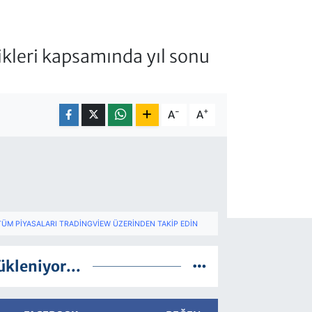
kleri kapsamında yıl sonu
-
+
A
A
TÜM PIYASALARI TRADINGVIEW ÜZERINDEN TAKIP EDIN
ükleniyor...