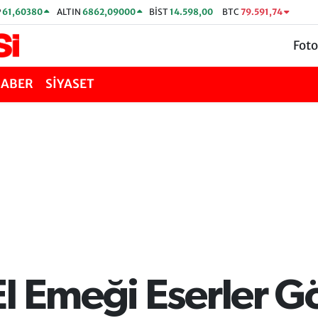
P
61,60380
ALTIN
6862,09000
BİST
14.598,00
BTC
79.591,74
Foto
HABER
SİYASET
l Emeği Eserler G