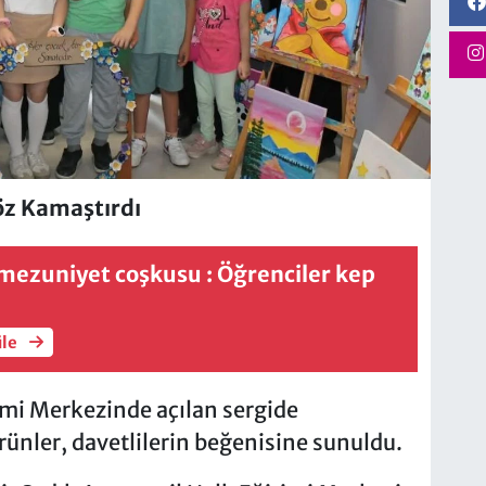
öz Kamaştırdı
mezuniyet coşkusu : Öğrenciler kep
üle
imi Merkezinde açılan sergide
rünler, davetlilerin beğenisine sunuldu.