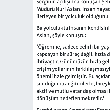
Serginin açılışında konuşan Şeh
Müdürü Nuri Aslan, insan hayatı
ilerleyen bir yolculuk olduğunu 
Bu yolculukta insanın kendisini
Aslan, şöyle konuştu:
'Öğrenme, sadece belirli bir yaş
kapsayan bir süreç değil, hızla 
ihtiyaçtır. Günümüzün hızla geli
erişim yollarının farklılaşması
önemli hale gelmiştir. Bu açıd
sunduğumuz eğitimlerle, bireyle
aktif ve mutlu vatandaş olmas
dönüşüm hedeflenmektedir.’
Sergiyi gezen Kaymakamı Enver 