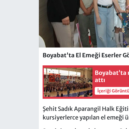
Boyabat'ta El Emeği Eserler G
Boyabat’ta 
attı
İçeriği Görünt
Şehit Sadık Aparangil Halk Eğit
kursiyerlerce yapılan el emeği ü