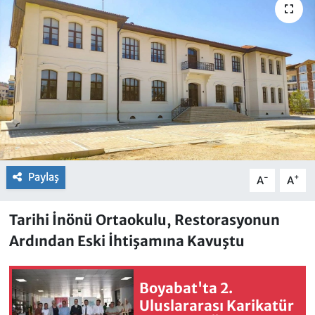
Paylaş
-
+
A
A
Tarihi İnönü Ortaokulu, Restorasyonun
Ardından Eski İhtişamına Kavuştu
Boyabat'ta 2.
Uluslararası Karikatür