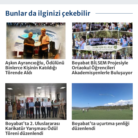
Bunlar da ilginizi çekebilir
Aşkın Ayrancıoğlu, Ödülünü
Boyabat BİLSEM Projesiyle
Binlerce Kişinin Katıldığı
Ortaokul Öğrencileri
Törende Aldı
Akademisyenlerle Buluşuyor
Boyabat'ta 2. Uluslararası
Boyabat'ta uçurtma şenliği
Karikatür Yarışması Ödül
düzenlendi
Töreni düzenlendi