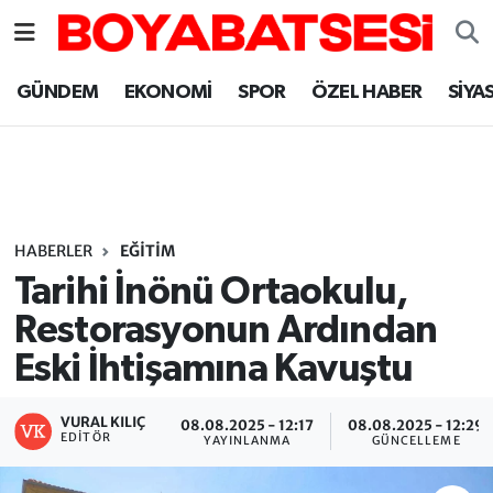
Sinop Nöbetçi Eczaneler
GÜNDEM
EKONOMİ
SPOR
ÖZEL HABER
SİYA
Sinop Hava Durumu
Sinop Namaz Vakitleri
Sinop Trafik Yoğunluk Haritası
HABERLER
EĞİTİM
Tarihi İnönü Ortaokulu,
Süper Lig Puan Durumu ve Fikstür
Restorasyonun Ardından
Eski İhtişamına Kavuştu
Tüm Manşetler
Son Dakika Haberleri
VURAL KILIÇ
08.08.2025 - 12:17
08.08.2025 - 12:29
EDITÖR
YAYINLANMA
GÜNCELLEME
Haber Arşivi