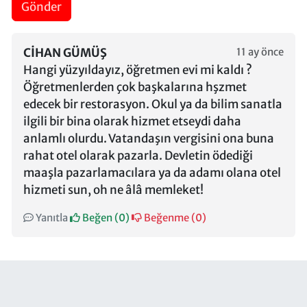
Gönder
CIHAN GÜMÜŞ
11 ay önce
Hangi yüzyıldayız, öğretmen evi mi kaldı ?
Öğretmenlerden çok başkalarına hşzmet
edecek bir restorasyon. Okul ya da bilim sanatla
ilgili bir bina olarak hizmet etseydi daha
anlamlı olurdu. Vatandaşın vergisini ona buna
rahat otel olarak pazarla. Devletin ödediği
maaşla pazarlamacılara ya da adamı olana otel
hizmeti sun, oh ne âlâ memleket!
Yanıtla
Beğen (
0
)
Beğenme (
0
)