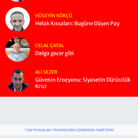
HÜSEYIN KÖKÇÜ
Helak Kıssaları: Bugüne Düşen Pay
CELAL ÇATAL
Dalga geçer gibi
ALI SEZER
Güvenin Erozyonu: Siyasetin Dürüstlük
Krizi
TÜM PIYASALARI TRADINGVIEW ÜZERINDEN TAKIP EDIN