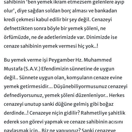
sahibinin 'ben yemek ikram etmezsem gelenlere ayıp
olur', diye sağdan soldan borç alması ve bankadan
kredi çekmesi kabul edilir bir şey değil. Cenazeyi
defnettikten sonra böyle bir yemek şöleni, ne
örfümüzde, ne de adetlerimizde var. Dinimizde ise
cenaze sahibinin yemek vermesi hiç yok..!
Bu yemek verme işi Peygamber Hz. Muhammed
Mustafa (S.A.V.) Efendimizin sünnetine de uygun
değil.. Sünnete uygun olan, komşuların cenaze evine
yemek getirmesidir... Düşünebiliyormusunuz cenazeyi
defnediyorsunuz, yemek şöleni düzenleniyor.. Herkes
cenazeyi unutup sanki düğüne gelmiş gibi boğaz
derdinde..! Cenazeye niçin gidilir? Rahmetliye şahitlik
ederek son görevi yapmak ve cenaze sahibinin acısını
paylaşmak için.. Biz ne yapıyoruz? Sanki cenazeye