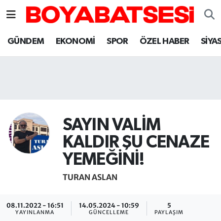
Sinop Nöbetçi Eczaneler
GÜNDEM
EKONOMİ
SPOR
ÖZEL HABER
SİYA
Sinop Hava Durumu
Sinop Namaz Vakitleri
Sinop Trafik Yoğunluk Haritası
SAYIN VALİM
Süper Lig Puan Durumu ve Fikstür
KALDIR ŞU CENAZE
YEMEĞİNİ!
Tüm Manşetler
TURAN ASLAN
Son Dakika Haberleri
08.11.2022 - 16:51
14.05.2024 - 10:59
5
Haber Arşivi
YAYINLANMA
GÜNCELLEME
PAYLAŞIM