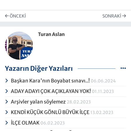
ÖNCEKI
SONRAKI
Turan Aslan
Yazarın Diğer Yazıları
Başkan Kara'nın Boyabat sınavı..!
06.06.2024
ADAY ADAYI ÇOK AÇIKLAYAN YOK!
01.11.2023
Arşivler yalan söylemez
28.02.2023
KENDİ KÜÇÜK GÖNLÜ BÜYÜK İLÇE
13.02.2023
İLÇE OLMAK
06.02.2023