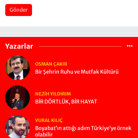
Gönder
Yazarlar
OSMAN ÇAKIR
Bir Şehrin Ruhu ve Mutfak Kültürü
NEZIH YILDIRIM
BİR DÖRTLÜK, BİR HAYAT
VURAL KILIÇ
Boyabat’ın attığı adım Türkiye’ye örnek
olabilir