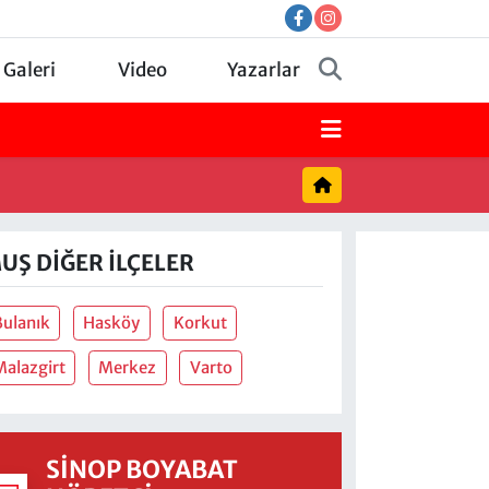
 Galeri
Video
Yazarlar
UŞ DIĞER İLÇELER
Bulanık
Hasköy
Korkut
Malazgirt
Merkez
Varto
SINOP BOYABAT