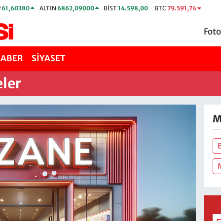
P
61,60380
ALTIN
6862,09000
BİST
14.598,00
BTC
79.591,74
Foto
HABER
SİYASET
ler
M