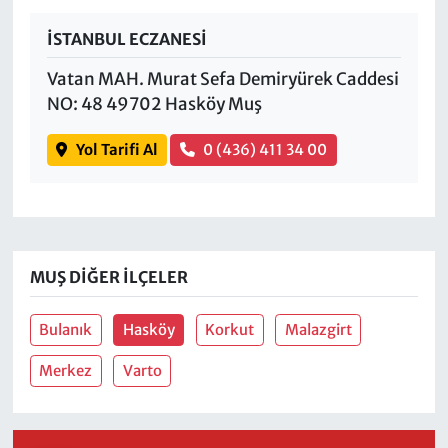
İSTANBUL ECZANESİ
Vatan MAH. Murat Sefa Demiryürek Caddesi
NO: 48 49702 Hasköy Muş
Yol Tarifi Al
0 (436) 411 34 00
MUŞ DIĞER İLÇELER
Bulanık
Hasköy
Korkut
Malazgirt
Merkez
Varto