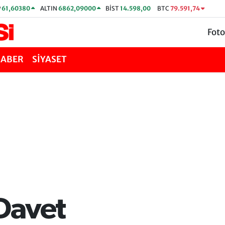
P
61,60380
ALTIN
6862,09000
BİST
14.598,00
BTC
79.591,74
Foto
HABER
SİYASET
Davet