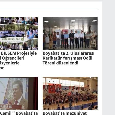
 BİLSEM Projesiyle
Boyabat'ta 2. Uluslararası
 Öğrencileri
Karikatür Yarışması Ödül
syenlerle
Töreni düzenlendi
or
i Cemil ‘’ Boyabat’ta
Boyabat’ta mezuniyet