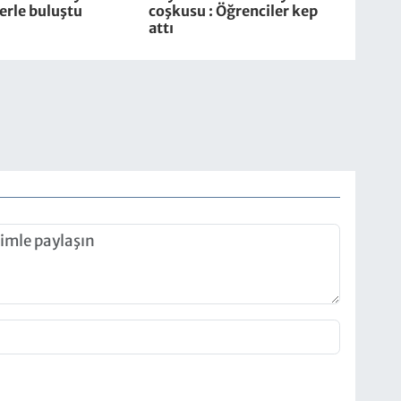
erle buluştu
coşkusu : Öğrenciler kep
attı