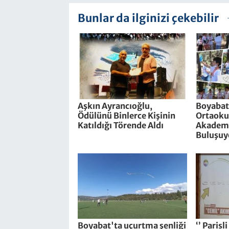
Bunlar da ilginizi çekebilir
Aşkın Ayrancıoğlu,
Boyabat
Ödülünü Binlerce Kişinin
Ortaokul
Katıldığı Törende Aldı
Akademi
Buluşuy
Boyabat'ta uçurtma şenliği
‘’ Parisl