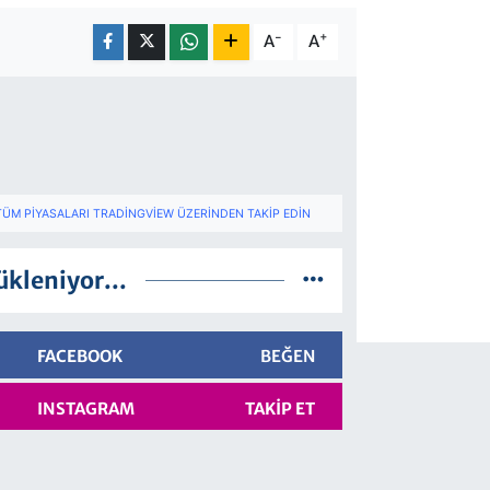
-
+
A
A
TÜM PIYASALARI TRADINGVIEW ÜZERINDEN TAKIP EDIN
ükleniyor...
FACEBOOK
BEĞEN
INSTAGRAM
TAKIP ET