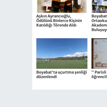
Aşkın Ayrancıoğlu,
Boyabat
Ödülünü Binlerce Kişinin
Ortaokul
Katıldığı Törende Aldı
Akademi
Buluşuy
Boyabat'ta uçurtma şenliği
‘’ Parisl
düzenlendi
öğrencil