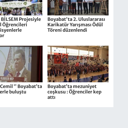
 BİLSEM Projesiyle
Boyabat'ta 2. Uluslararası
 Öğrencileri
Karikatür Yarışması Ödül
syenlerle
Töreni düzenlendi
or
i Cemil ‘’ Boyabat’ta
Boyabat’ta mezuniyet
erle buluştu
coşkusu : Öğrenciler kep
attı