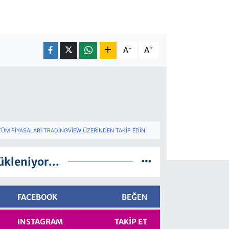
-
+
A
A
TÜM PIYASALARI TRADINGVIEW ÜZERINDEN TAKIP EDIN
ükleniyor...
FACEBOOK
BEĞEN
INSTAGRAM
TAKIP ET