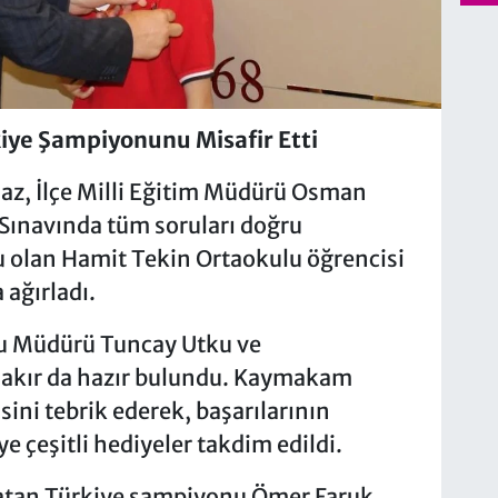
ye Şampiyonunu Misafir Etti
z, İlçe Milli Eğitim Müdürü Osman
 Sınavında tüm soruları doğru
 olan Hamit Tekin Ortaokulu öğrencisi
ağırladı.
lu Müdürü Tuncay Utku ve
akır da hazır bulundu. Kaymakam
isini tebrik ederek, başarılarının
e çeşitli hediyeler takdim edildi.
aşatan Türkiye şampiyonu Ömer Faruk