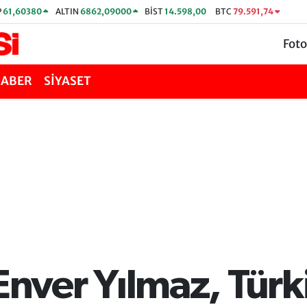
P
61,60380
ALTIN
6862,09000
BİST
14.598,00
BTC
79.591,74
Foto
HABER
SİYASET
ver Yılmaz, Türk