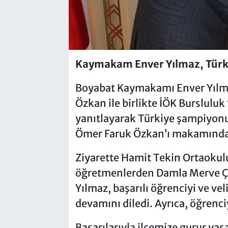
Kaymakam Enver Yılmaz, Türki
Boyabat Kaymakamı Enver Yılma
Özkan ile birlikte İÖK Bursluluk
yanıtlayarak Türkiye şampiyonu
Ömer Faruk Özkan’ı makamında 
Ziyarette Hamit Tekin Ortaoku
öğretmenlerden Damla Merve Ç
Yılmaz, başarılı öğrenciyi ve vel
devamını diledi. Ayrıca, öğrenciy
Başarılarıyla ilçemize gurur y