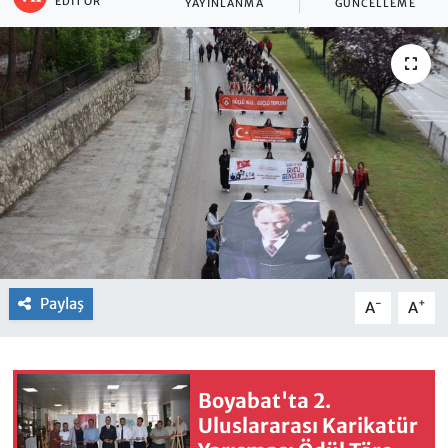
EDITÖR
YAYINLANMA
GÜNCELLEME
Paylaş
-
+
A
A
Boyabat'ta 2.
Uluslararası Karikatür