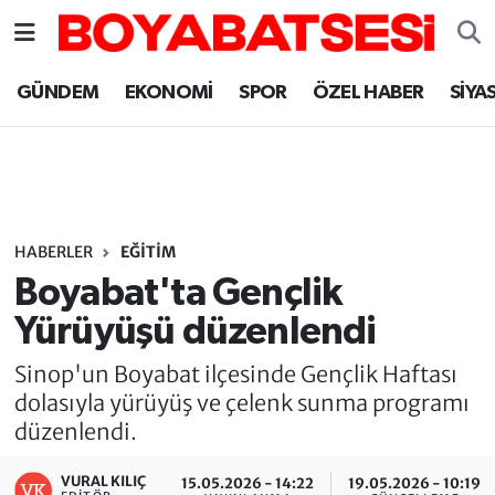
Sinop Nöbetçi Eczaneler
GÜNDEM
EKONOMİ
SPOR
ÖZEL HABER
SİYA
Sinop Hava Durumu
Sinop Namaz Vakitleri
Sinop Trafik Yoğunluk Haritası
HABERLER
EĞİTİM
Boyabat'ta Gençlik
Süper Lig Puan Durumu ve Fikstür
Yürüyüşü düzenlendi
Tüm Manşetler
Sinop'un Boyabat ilçesinde Gençlik Haftası
dolasıyla yürüyüş ve çelenk sunma programı
Son Dakika Haberleri
düzenlendi.
Haber Arşivi
VURAL KILIÇ
15.05.2026 - 14:22
19.05.2026 - 10:19