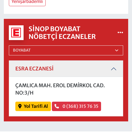
Yenişarbademli
SINOP BOYABAT
NÖBETÇI ECZANELER
ESRA ECZANESİ
ÇAMLICA MAH. EROL DEMİRKOL CAD.
NO:3/H
Yol Tarifi Al
0 (368) 315 76 35