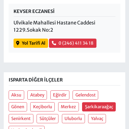
KEVSER ECZANESİ
Ulvikale Mahallesi Hastane Caddesi
1229.Sokak No:2
Yol Tarifi Al
0 (246) 411 34 18
ISPARTA DIĞER İLÇELER
Aksu
Atabey
Eğirdir
Gelendost
Gönen
Keçiborlu
Merkez
Şarkikaraağaç
Senirkent
Sütçüler
Uluborlu
Yalvaç