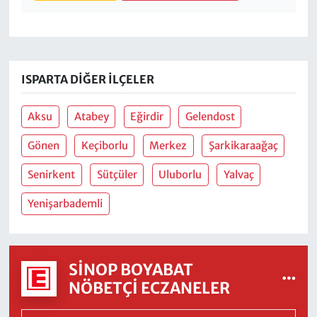
ISPARTA DIĞER İLÇELER
Aksu
Atabey
Eğirdir
Gelendost
Gönen
Keçiborlu
Merkez
Şarkikaraağaç
Senirkent
Sütçüler
Uluborlu
Yalvaç
Yenişarbademli
SINOP BOYABAT
NÖBETÇI ECZANELER